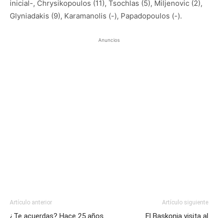
inicial-, Chrysikopoulos (11), Tsochlas (5), Miljenovic (2),
Glyniadakis (9), Karamanolis (-), Papadopoulos (-).
Anuncios
Artículo anterior
Artículo siguiente
¿Te acuerdas? Hace 25 años
El Baskonia visita al