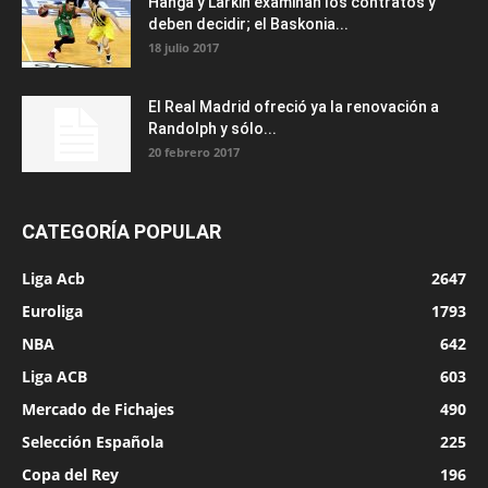
Hanga y Larkin examinan los contratos y
deben decidir; el Baskonia...
18 julio 2017
El Real Madrid ofreció ya la renovación a
Randolph y sólo...
20 febrero 2017
CATEGORÍA POPULAR
Liga Acb
2647
Euroliga
1793
NBA
642
Liga ACB
603
Mercado de Fichajes
490
Selección Española
225
Copa del Rey
196