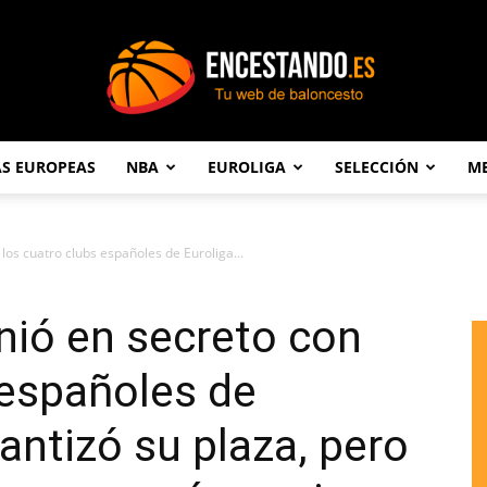
AS EUROPEAS
NBA
EUROLIGA
SELECCIÓN
ME
Encestando.es
os cuatro clubs españoles de Euroliga...
nió en secreto con
 españoles de
rantizó su plaza, pero