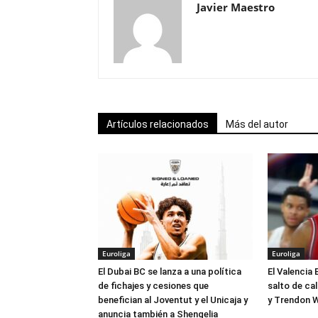
Javier Maestro
Artículos relacionados
Más del autor
Euroliga
Euroliga
El Dubai BC se lanza a una política
El Valencia 
de fichajes y cesiones que
salto de ca
benefician al Joventut y el Unicaja y
y Trendon W
anuncia también a Shengelia