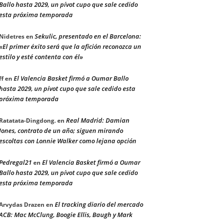
Ballo hasta 2029, un pívot cupo que sale cedido
esta próxima temporada
Sekulic, presentado en el Barcelona:
Nidetres
en
«El primer éxito será que la afición reconozca un
estilo y esté contenta con él»
El Valencia Basket firmó a Oumar Ballo
ff
en
hasta 2029, un pívot cupo que sale cedido esta
próxima temporada
Real Madrid: Damian
Ratatata-Dingdong.
en
Jones, contrato de un año; siguen mirando
escoltas con Lonnie Walker como lejana opción
Pedregal21
El Valencia Basket firmó a Oumar
en
Ballo hasta 2029, un pívot cupo que sale cedido
esta próxima temporada
El tracking diario del mercado
Arvydas Drazen
en
ACB: Mac McClung, Boogie Ellis, Baugh y Mark