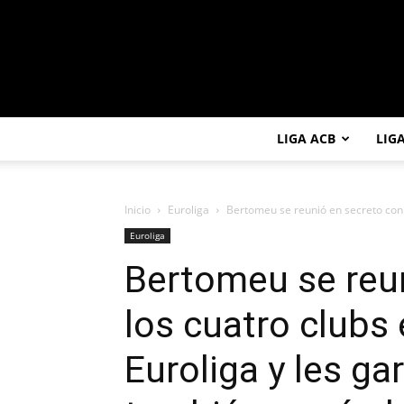
LIGA ACB
LIG
Inicio
Euroliga
Bertomeu se reunió en secreto con l
Euroliga
Bertomeu se reu
los cuatro clubs
Euroliga y les ga