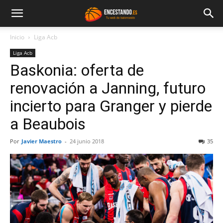
Inicio
Liga Acb
Liga Acb
Baskonia: oferta de
renovación a Janning, futuro
incierto para Granger y pierde
a Beaubois
Por
Javier Maestro
-
24 junio 2018
35