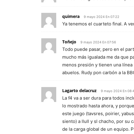
quimera
9 mayo 2024 En 07:22
Ya tenemos el cuarteto final. A v
Toñejo
9 mayo 2024 En 07:56
Todo puede pasar, pero en el parti
mucho más igualada me da que pas
menos presión y tienen una línea
abuelos. Rudy pon carbón a la BB
Lagarto delacruz
9 mayo 2024 En 08:
La f4 va a ser dura para todos inc
lo mostrado hasta ahora, y porqu
este juego (tavsres, poirier, yabu
siento) a llull y sl chacho, por s
de la carga global de un equipo. 