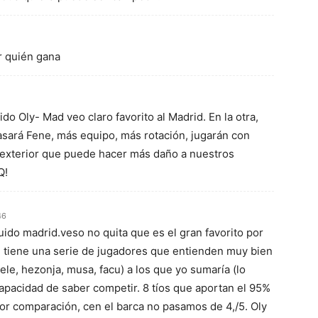
er quién gana
do Oly- Mad veo claro favorito al Madrid. En la otra,
ará Fene, más equipo, más rotación, jugarán con
 exterior que puede hacer más daño a nuestros
Q!
46
luido madrid.veso no quita que es el gran favorito por
e tiene una serie de jugadores que entienden muy bien
sele, hezonja, musa, facu) a los que yo sumaría (lo
u capacidad de saber competir. 8 tíos que aportan el 95%
Por comparación, cen el barca no pasamos de 4,/5. Oly