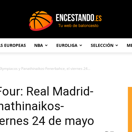
AS EUROPEAS
NBA
EUROLIGA
SELECCIÓN
ME
Encestando.es
-Olympiacos y Panathinaikos-Fenerbahce, el viernes 24...
 Four: Real Madrid-
nathinaikos-
iernes 24 de mayo