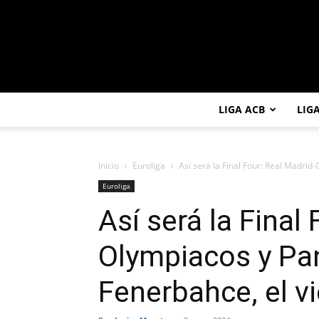
LIGA ACB
LIG
Inicio
Euroliga
Así será la Final Four: Real Madrid
Euroliga
Así será la Final
Olympiacos y Pa
Fenerbahce, el v