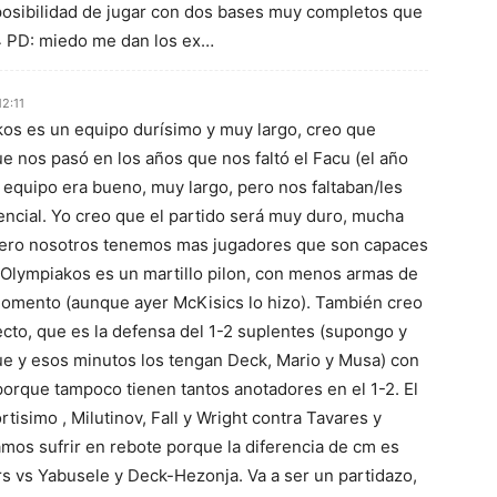
posibilidad de jugar con dos bases muy completos que
F4 PD: miedo me dan los ex…
2:11
kos es un equipo durísimo y muy largo, creo que
e nos pasó en los años que nos faltó el Facu (el año
l equipo era bueno, muy largo, pero nos faltaban/les
ferencial. Yo creo que el partido será muy duro, mucha
Pero nosotros tenemos mas jugadores que son capaces
 Olympiakos es un martillo pilon, con menos armas de
momento (aunque ayer McKisics lo hizo). También creo
ecto, que es la defensa del 1-2 suplentes (supongo y
e y esos minutos los tengan Deck, Mario y Musa) con
orque tampoco tienen tantos anotadores en el 1-2. El
rtisimo , Milutinov, Fall y Wright contra Tavares y
amos sufrir en rebote porque la diferencia de cm es
rs vs Yabusele y Deck-Hezonja. Va a ser un partidazo,