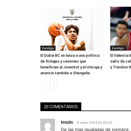
Euroliga
Euroliga
El Dubai BC se lanza a una política
El Valencia 
de fichajes y cesiones que
salto de ca
benefician al Joventut y el Unicaja y
y Trendon W
anuncia también a Shengelia
20 COMENTARIOS
trozin
9 mayo 2024 En 00:25
De las mas igualadas de siempre