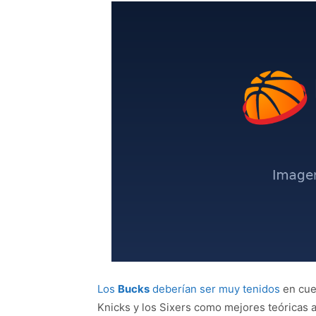
Los
Bucks
deberían ser muy tenidos
en cue
Knicks y los Sixers como mejores teóricas a