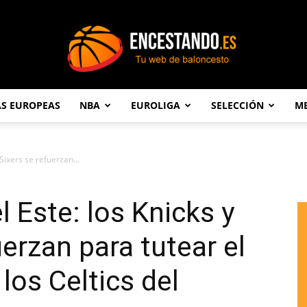
AS EUROPEAS
NBA
EUROLIGA
SELECCIÓN
ME
Encestando.es
 Sixers se refuerzan...
l Este: los Knicks y
uerzan para tutear el
los Celtics del