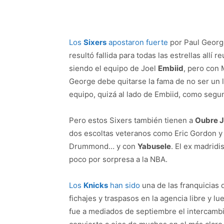
Los
Sixers
apostaron fuerte
por Paul George
resultó fallida para todas las estrellas allí
siendo el equipo de Joel
Embiid
, pero con 
George debe quitarse la fama de no ser un lí
equipo, quizá al lado de Embiid, como segu
Pero estos Sixers también tienen a
Oubre J
dos escoltas veteranos como Eric Gordon y
Drummond… y con
Yabusele
. El ex madridi
poco por sorpresa a la NBA.
Los
Knicks
han sido
una de las franquicias 
fichajes y traspasos en la agencia libre y
fue a mediados de septiembre el intercamb