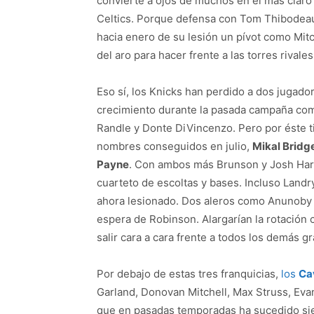
convierte a ojos de muchos en el más claro ca
Celtics. Porque defensa con Tom Thibodeau
hacia enero de su lesión un pívot como Mit
del aro para hacer frente a las torres rivales
Eso sí, los Knicks han perdido a dos jugado
crecimiento durante la pasada campaña com
Randle y Donte DiVincenzo. Pero por éste t
nombres conseguidos en julio,
Mikal Bridg
Payne
. Con ambos más Brunson y Josh Hart
cuarteto de escoltas y bases. Incluso Land
ahora lesionado. Dos aleros como Anunoby 
espera de Robinson. Alargarían la rotación
salir cara a cara frente a todos los demás 
Por debajo de estas tres franquicias,
los
Ca
Garland, Donovan Mitchell, Max Struss, Evan
que en pasadas temporadas ha sucedido siem