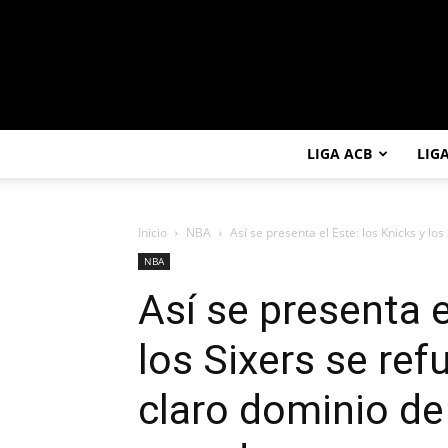
LIGA ACB
LIG
Inicio
NBA
Así se presenta el Este: los Knicks y los
NBA
Así se presenta e
los Sixers se ref
claro dominio de 