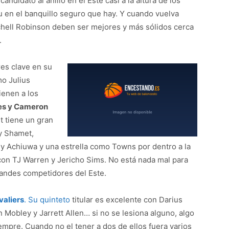
ndidato al anillo en el Este casi a la altura de los
 en el banquillo seguro que hay. Y cuando vuelva
chell Robinson deben ser mejores y más sólidos cerca
.
res clave en su
o Julius
ienen a los
es y Cameron
 tiene un gran
ry Shamet,
y Achiuwa y una estrella como Towns por dentro a la
 con TJ Warren y Jericho Sims. No está nada mal para
grandes competidores del Este.
valiers
. Su quinteto
titular es excelente con Darius
 Mobley y Jarrett Allen… si no se lesiona alguno, algo
pre. Cuando no el tener a dos de ellos fuera varios