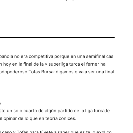
spañola no era competitiva porque en una semifinal casi
n hoy en la final de la » superliga turca el ferner ha
todopoderoso Tofas Bursa; digamos q va a ser una final
9
to un solo cuarto de algún partido de la liga turca,te
l opinar de lo que en teoría conices.
aso y Tofas para tí vete a saber que es,te lo explico.