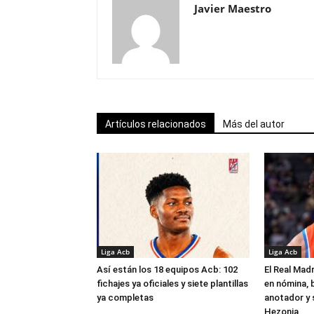
Javier Maestro
Artículos relacionados
Más del autor
Liga Acb
Liga Acb
Así están los 18 equipos Acb: 102
El Real Madr
fichajes ya oficiales y siete plantillas
en nómina, 
ya completas
anotador y s
Hezonja