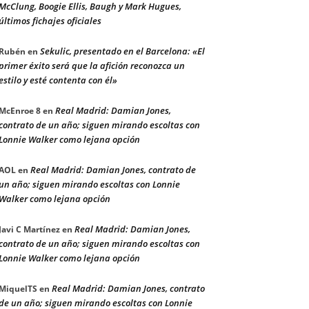
McClung, Boogie Ellis, Baugh y Mark Hugues,
últimos fichajes oficiales
Sekulic, presentado en el Barcelona: «El
Rubén
en
primer éxito será que la afición reconozca un
estilo y esté contenta con él»
Real Madrid: Damian Jones,
McEnroe 8
en
contrato de un año; siguen mirando escoltas con
Lonnie Walker como lejana opción
Real Madrid: Damian Jones, contrato de
AOL
en
un año; siguen mirando escoltas con Lonnie
Walker como lejana opción
Real Madrid: Damian Jones,
Javi C Martínez
en
contrato de un año; siguen mirando escoltas con
Lonnie Walker como lejana opción
Real Madrid: Damian Jones, contrato
MiquelTS
en
de un año; siguen mirando escoltas con Lonnie