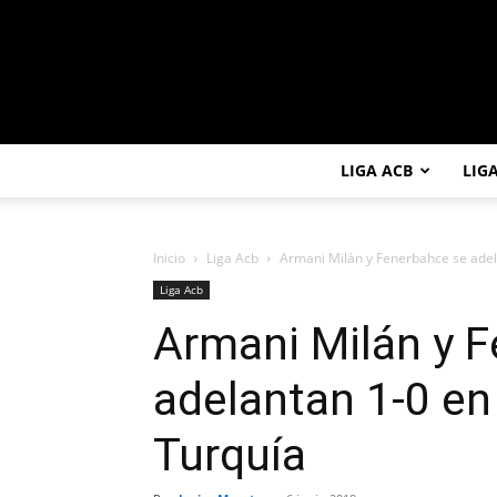
LIGA ACB
LIG
Inicio
Liga Acb
Armani Milán y Fenerbahce se adelant
Liga Acb
Armani Milán y 
adelantan 1-0 en l
Turquía