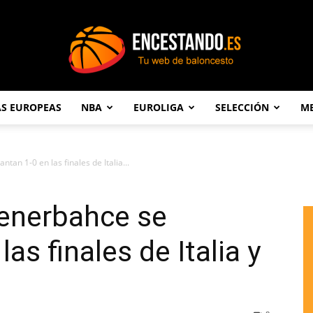
AS EUROPEAS
NBA
EUROLIGA
SELECCIÓN
ME
Encestando.es
an 1-0 en las finales de Italia...
Fenerbahce se
as finales de Italia y