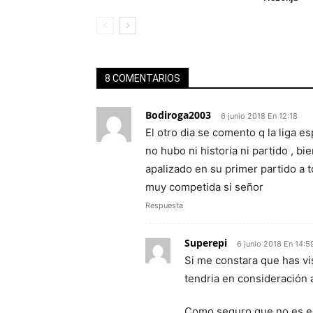
8 COMENTARIOS
Bodiroga2003
6 junio 2018 En 12:18
El otro dia se comento q la liga e
no hubo ni historia ni partido , bie
apalizado en su primer partido a 
muy competida si señor
Respuesta
Superepi
6 junio 2018 En 14:5
Si me constara que has vis
tendria en consideración a
Como seguro que no es el c