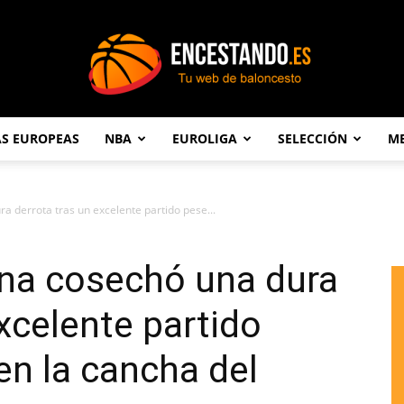
AS EUROPEAS
NBA
EUROLIGA
SELECCIÓN
ME
Encestando.es
a derrota tras un excelente partido pese...
ona cosechó una dura
xcelente partido
en la cancha del