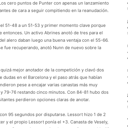
 Los cero puntos de Punter con apenas un lanzamiento
ntes de cara a seguir compitiendo en la reanudación.
, del 51-48 a un 51-53 y primer momento clave porque
 entonces. Un activo Abrines anotó de tres para el
s del alero daban luego una buena ventaja con el 55-66.
 se fue recuperando, anotó Nunn de nuevo sobre la
e quizá mejor anotador de la competición y clavó dos
e dudas en el Barcelona y el paso atrás que habían
indieron pese a encajar varias canastas más muy
 y 79-76 restando cinco minutos. Con 84-81 hubo dos
sitantes perdieron opciones claras de anotar.
 con 95 segundos por disputarse. Lessort hizo 1 de 2
er y el propio Lessort ponía el +3. Canasta de Vesely,