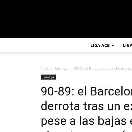
LIGA ACB
LIG
Inicio
Euroliga
90-89: el Barcelona cosechó una dur
Euroliga
90-89: el Barcel
derrota tras un e
pese a las bajas 