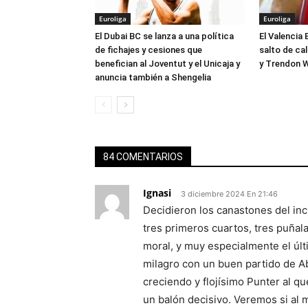
Euroliga
Euroliga
El Dubai BC se lanza a una política
El Valencia 
de fichajes y cesiones que
salto de ca
benefician al Joventut y el Unicaja y
y Trendon W
anuncia también a Shengelia
84 COMENTARIOS
Ignasi
3 diciembre 2024 En 21:46
Decidieron los canastones del inc
tres primeros cuartos, tres puña
moral, y muy especialmente el últ
milagro con un buen partido de 
creciendo y flojísimo Punter al qu
un balón decisivo. Veremos si al