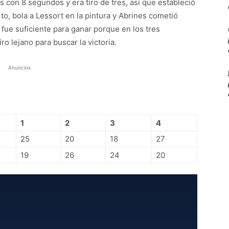
s con 8 segundos y era tiro de tres, así que estableció
o, bola a Lessort en la pintura y Abrines cometió
 fue suficiente para ganar porque en los tres
ro lejano para buscar la victoria.
Anuncios
1
2
3
4
25
20
18
27
19
26
24
20