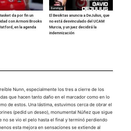
Euroliga
Basket da por fin un
El Besiktas anuncia a DeJulius, que
lidad con Armoni Brooks
no está desvinculado del UCAM
atford, en la agenda
Murcia, y un juez decidirá la
indemnización
reíble Nunn, especialmente los tres a cierre de los
ladas que hacen tanto daño en el marcador como en lo
imo de estos. Una lástima, estuvimos cerca de obrar el
Abrines (pedid un deseo), monumental Núñez que sigue
e no se vio el pelo hasta el final y terminó perdiendo
 menos esta mejora en sensaciones se extiende al