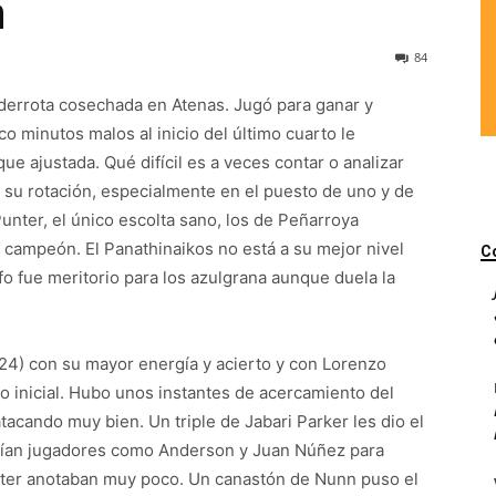
n
84
a derrota cosechada en Atenas. Jugó para ganar y
o minutos malos al inicio del último cuarto le
 ajustada. Qué difícil es a veces contar o analizar
su rotación, especialmente en el puesto de uno y de
unter, el único escolta sano, los de Peñarroya
te campeón. El Panathinaikos no está a su mejor nivel
C
nfo fue meritorio para los azulgrana aunque duela la
24) con su mayor energía y acierto y con Lorenzo
o inicial. Hubo unos instantes de acercamiento del
tacando muy bien. Un triple de Jabari Parker les dio el
cían jugadores como Anderson y Juan Núñez para
nter anotaban muy poco. Un canastón de Nunn puso el