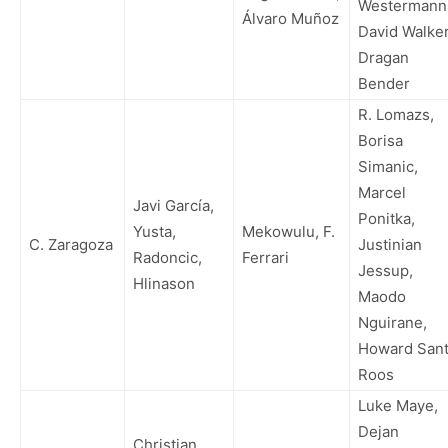
Westermann
Álvaro Muñoz
David Walker
Dragan
Bender
R. Lomazs,
Borisa
Simanic,
Marcel
Javi García,
Ponitka,
Yusta,
Mekowulu, F.
C. Zaragoza
Justinian
Radoncic,
Ferrari
Jessup,
Hlinason
Maodo
Nguirane,
Howard San
Roos
Luke Maye,
Dejan
Christian