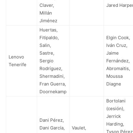
Claver,
Jared Harpe
Millán
Jiménez
Huertas,
Fitipaldo,
Elgin Cook,
Salin,
Iván Cruz,
Sastre,
Jaime
Lenovo
Sergio
Fernández,
Tenerife
Rodríguez,
Abromaitis,
Shermadini,
Moussa
Fran Guerra,
Diagne
Doornekamp
Bortolani
(cesión),
Jerrick
Dani Pérez,
Harding,
Dani García,
Vaulet,
Tyson Pérez