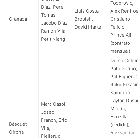
Todorovic,
Díaz, Pere
Lluis Costa,
Alex Renfroe
Tomas,
Granada
Bropleh,
Cristiano
Jacobo Díaz,
David Iriarte
Felicio,
Ramón Vila,
Prince Ali
Petit Niang
(contrato
mensual)
Quino Colom
Pato Garino,
Pol Figueras
Roko Prkacin
Kameron
Taylor, Dusa
Marc Gasol,
Miletic,
Josep
Hanzlík
Franch, Eric
Bàsquet
(cedido),
Vila,
Girona
Aleksandar
Fjellerup,