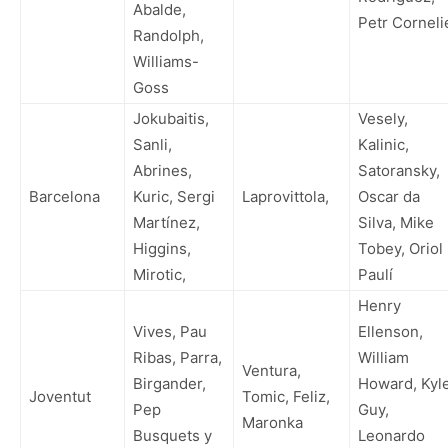
Abalde,
Petr Corneli
Randolph,
Williams-
Goss
Jokubaitis,
Vesely,
Sanli,
Kalinic,
Abrines,
Satoransky,
Barcelona
Kuric, Sergi
Laprovittola,
Oscar da
Martínez,
Silva, Mike
Higgins,
Tobey, Oriol
Mirotic,
Paulí
Henry
Vives, Pau
Ellenson,
Ribas, Parra,
William
Ventura,
Birgander,
Howard, Kyl
Joventut
Tomic, Feliz,
Pep
Guy,
Maronka
Busquets y
Leonardo