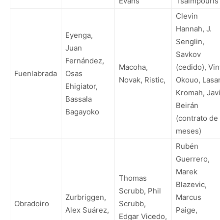
Evans
Tsalmpouris
Clevin
Hannah, J.
Eyenga,
Senglin,
Juan
Savkov
Fernández,
Macoha,
(cedido), Vi
Fuenlabrada
Osas
Novak, Ristic,
Okouo, Lasa
Ehigiator,
Kromah, Jav
Bassala
Beirán
Bagayoko
(contrato de
meses)
Rubén
Guerrero,
Marek
Thomas
Blazevic,
Scrubb, Phil
Zurbriggen,
Marcus
Obradoiro
Scrubb,
Alex Suárez,
Paige,
Edgar Vicedo,