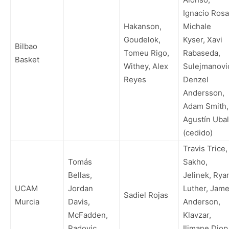
Ignacio Rosa
Hakanson,
Michale
Goudelok,
Kyser, Xavi
Bilbao
Tomeu Rigo,
Rabaseda,
Basket
Withey, Alex
Sulejmanovi
Reyes
Denzel
Andersson,
Adam Smith,
Agustín Ubal
(cedido)
Travis Trice,
Tomás
Sakho,
Bellas,
Jelinek, Rya
UCAM
Jordan
Luther, Jam
Sadiel Rojas
Murcia
Davis,
Anderson,
McFadden,
Klavzar,
Radovic
Ilimane Diop