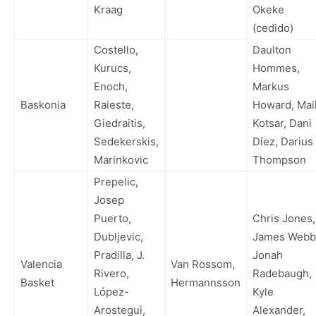
Kraag
Okeke
(cedido)
Costello,
Daulton
Kurucs,
Hommes,
Enoch,
Markus
Baskonia
Raieste,
Howard, Mai
Giedraitis,
Kotsar, Dani
Sedekerskis,
Díez, Darius
Marinkovic
Thompson
Prepelic,
Josep
Puerto,
Chris Jones,
Dubljevic,
James Webb
Pradilla, J.
Jonah
Valencia
Van Rossom,
Rivero,
Radebaugh,
Basket
Hermannsson
López-
Kyle
Arostegui,
Alexander,