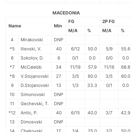
MACEDONIA
FG
2P FG
Name
Min
M/A
%
M/A
%
4
Mirakovski
DNP
*5
Ilievski, V.
40
6/12
50.0
5/9
55.6
6
Sokolov, D.
6
0/1
0.0
0/0
0.0
*7
McCalebb
34
11/19
57.9
11/16
68.8
*8
V.Stojanovski
27
3/5
60.0
3/5
60.0
9
D.Stojanovski
13
1/3
33.3
0/1
0.0
10
Simonovski
DNP
11
Gechevski, T.
DNP
*12
Antic, P.
40
6/15
40.0
3/7
42.9
13
Dimcevski
DNP
14
Chekovski
17
1/4
25.0
1/2
50.0