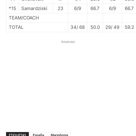
*15
Samardziski
23
6/9
66.7
6/9
66.7
TEAM/COACH
TOTAL
34/ 68
50.0
29/ 49
59.2
Anuncios
ETIQUETAS
España
Macedonia