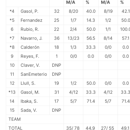
M/A
%
M/A
%
*4
Gasol, P.
32
8/20
40.0
8/19
42.1
*5
Fernandez
25
1/7
14.3
1/2
50.
6
Rubio, R.
22
2/4
50.0
1/1
100.
*7
Navarro, J.
36
13/23
56.5
8/14
57.1
*8
Calderón
18
1/3
33.3
0/0
0.0
9
Reyes, F.
1
0/0
0.0
0/0
0.0
10
Claver, V.
DNP
11
SanEmeterio
DNP
12
Llull, S.
19
1/2
50.0
0/0
0.0
*13
Gasol, M.
31
4/12
33.3
4/12
33.
14
Ibaka, S.
17
5/7
71.4
5/7
71.4
15
Sada, V.
DNP
TEAM
TOTAL
35/ 78
44.9
27/ 55
49.