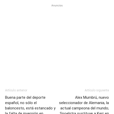
Anuncios
Artículo anterior
Artículo siguiente
Buena parte del deporte
Alex Mumbrú, nuevo
español, no sólo el
seleccionador de Alemania, la
baloncesto, está estancado y
actual campeona del mundo;
la falta de inversión en
Spoelstra sustituye a Kerr en