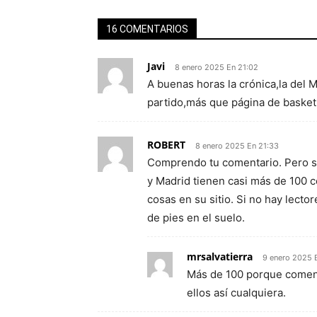
16 COMENTARIOS
Javi
8 enero 2025 En 21:02
A buenas horas la crónica,la del 
partido,más que página de basket 
ROBERT
8 enero 2025 En 21:33
Comprendo tu comentario. Pero só
y Madrid tienen casi más de 100 
cosas en su sitio. Si no hay lecto
de pies en el suelo.
mrsalvatierra
9 enero 2025 
Más de 100 porque comen
ellos así cualquiera.