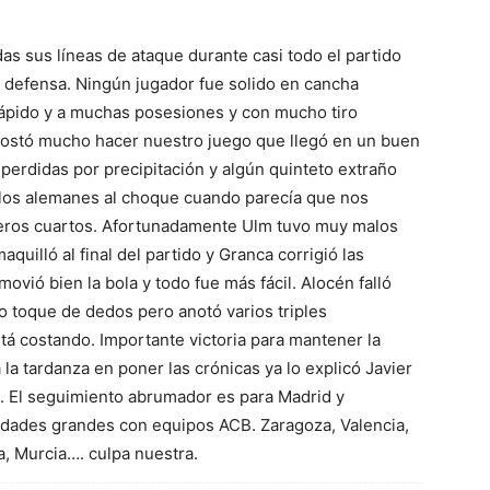
as sus líneas de ataque durante casi todo el partido
n defensa. Ningún jugador fue solido en cancha
ápido y a muchas posesiones y con mucho tiro
costó mucho hacer nuestro juego que llegó en un buen
perdidas por precipitación y algún quinteto extraño
 los alemanes al choque cuando parecía que nos
meros cuartos. Afortunadamente Ulm tuvo muy malos
aquilló al final del partido y Granca corrigió las
ovió bien la bola y todo fue más fácil. Alocén falló
mo toque de dedos pero anotó varios triples
tá costando. Importante victoria para mantener la
la tardanza en poner las crónicas ya lo explicó Javier
n. El seguimiento abrumador es para Madrid y
iudades grandes con equipos ACB. Zaragoza, Valencia,
a, Murcia…. culpa nuestra.