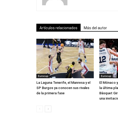
Artículos relacionados
Más del autor
Eurocup
Eurocup
La Laguna Tenerife, el Manresa y el
El Mónaco y
SP Burgos ya conocen sus rivales
la última pla
de la primera fase
Bàsquet Gir
una invitaci