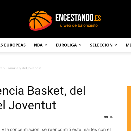
AS EUROPEAS
NBA
EUROLIGA
SELECCIÓN
ME
Encestando.es
ran Canaria y del Joventut
encia Basket, del
el Joventut
16
o y la concentración, se reencontró este martes con el