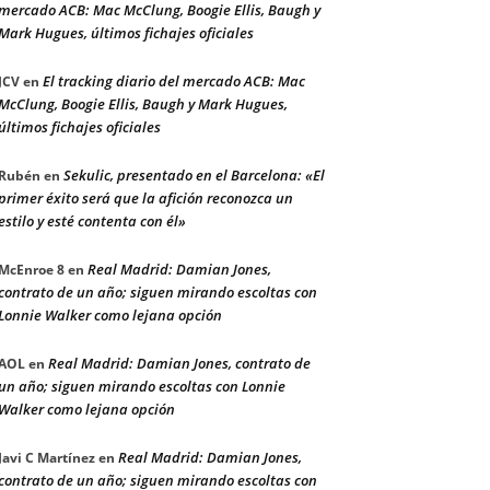
mercado ACB: Mac McClung, Boogie Ellis, Baugh y
Mark Hugues, últimos fichajes oficiales
El tracking diario del mercado ACB: Mac
JCV
en
McClung, Boogie Ellis, Baugh y Mark Hugues,
últimos fichajes oficiales
Sekulic, presentado en el Barcelona: «El
Rubén
en
primer éxito será que la afición reconozca un
estilo y esté contenta con él»
Real Madrid: Damian Jones,
McEnroe 8
en
contrato de un año; siguen mirando escoltas con
Lonnie Walker como lejana opción
Real Madrid: Damian Jones, contrato de
AOL
en
un año; siguen mirando escoltas con Lonnie
Walker como lejana opción
Real Madrid: Damian Jones,
Javi C Martínez
en
contrato de un año; siguen mirando escoltas con