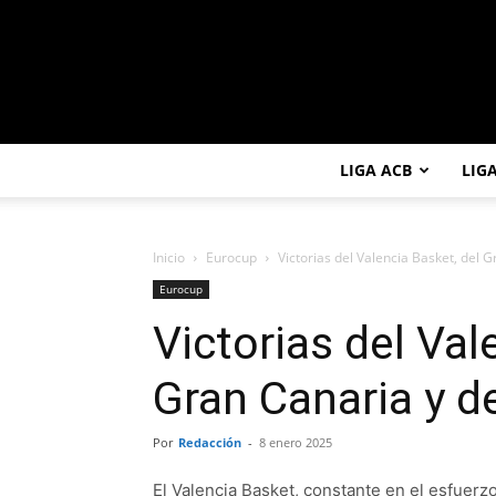
LIGA ACB
LIG
Inicio
Eurocup
Victorias del Valencia Basket, del G
Eurocup
Victorias del Val
Gran Canaria y d
Por
Redacción
-
8 enero 2025
El Valencia Basket, constante en el esfuerz