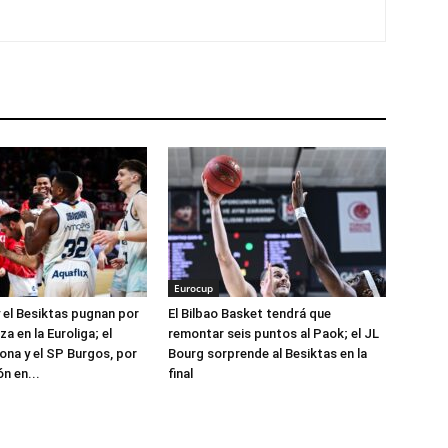
Eurocup
 el Besiktas pugnan por
El Bilbao Basket tendrá que
za en la Euroliga; el
remontar seis puntos al Paok; el JL
ona y el SP Burgos, por
Bourg sorprende al Besiktas en la
ón en...
final