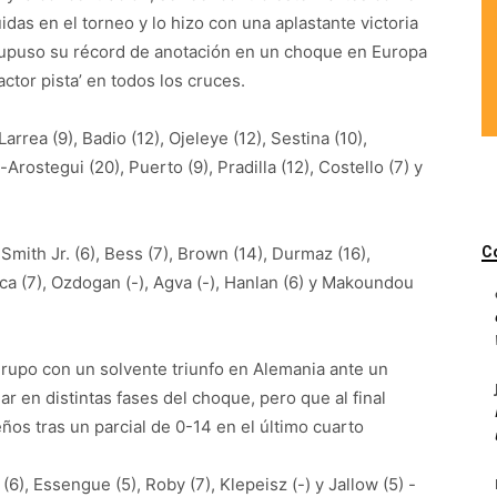
idas en el torneo y lo hizo con una aplastante victoria
supuso su récord de anotación en un choque en Europa
actor pista’ en todos los cruces.
Larrea (9), Badio (12), Ojeleye (12), Sestina (10),
Arostegui (20), Puerto (9), Pradilla (12), Costello (7) y
:
Smith Jr. (6), Bess (7), Brown (14), Durmaz (16),
C
unca (7), Ozdogan (-), Agva (-), Hanlan (6) y Makoundou
grupo con un solvente triunfo en Alemania ante un
 en distintas fases del choque, pero que al final
ños tras un parcial de 0-14 en el último cuarto
), Essengue (5), Roby (7), Klepeisz (-) y Jallow (5) -