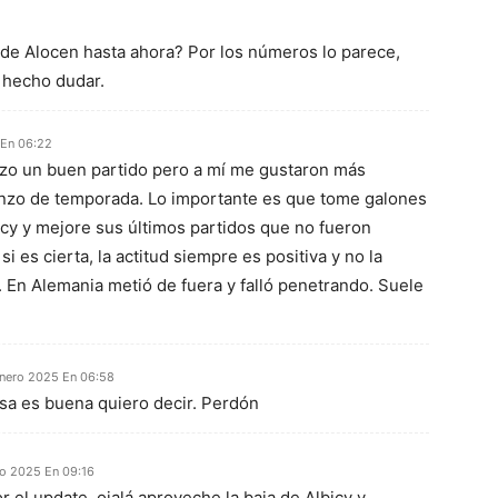
o de Alocen hasta ahora? Por los números lo parece,
 hecho dudar.
 En 06:22
zo un buen partido pero a mí me gustaron más
nzo de temporada. Lo importante es que tome galones
icy y mejore sus últimos partidos que no fueron
i es cierta, la actitud siempre es positiva y no la
 En Alemania metió de fuera y falló penetrando. Suele
enero 2025 En 06:58
nsa es buena quiero decir. Perdón
ro 2025 En 09:16
r el update, ojalá aproveche la baja de Albicy y