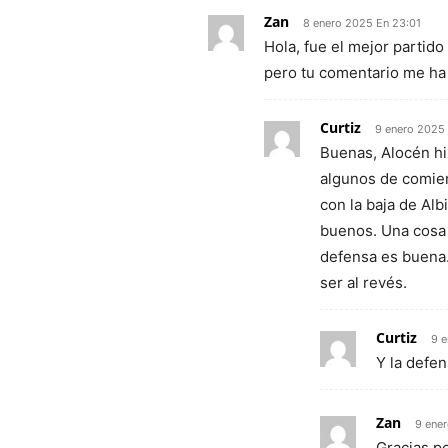
Zan
8 enero 2025 En 23:01
Hola, fue el mejor partid
pero tu comentario me ha
Curtiz
9 enero 2025
Buenas, Alocén hi
algunos de comie
con la baja de Alb
buenos. Una cosa s
defensa es buena.
ser al revés.
Curtiz
9 
Y la defe
Zan
9 ene
Gracias po