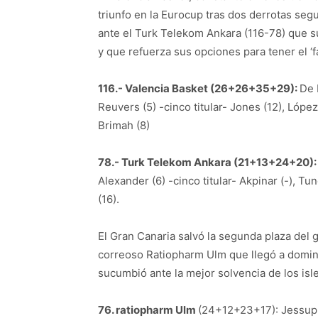
triunfo en la Eurocup tras dos derrotas segu
ante el Turk Telekom Ankara (116-78) que 
y que refuerza sus opciones para tener el ‘f
116.- Valencia Basket (26+26+35+29):
De 
Reuvers (5) -cinco titular- Jones (12), López-
Brimah (8)
78.- Turk Telekom Ankara (21+13+24+20)
Alexander (6) -cinco titular- Akpinar (-), T
(16).
El Gran Canaria salvó la segunda plaza del 
correoso Ratiopharm Ulm que llegó a dominar
sucumbió ante la mejor solvencia de los isle
76. ratiopharm Ulm
(24+12+23+17): Jessup (6