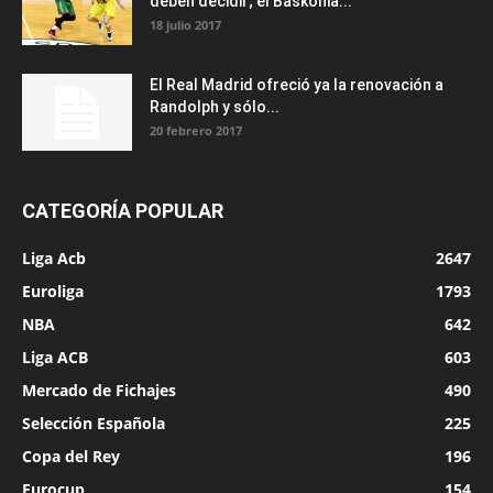
deben decidir; el Baskonia...
18 julio 2017
El Real Madrid ofreció ya la renovación a
Randolph y sólo...
20 febrero 2017
CATEGORÍA POPULAR
Liga Acb
2647
Euroliga
1793
NBA
642
Liga ACB
603
Mercado de Fichajes
490
Selección Española
225
Copa del Rey
196
Eurocup
154