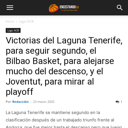
Inicio
Liga ACB
Liga ACB
Victorias del Laguna Tenerife,
para seguir segundo, el
Bilbao Basket, para alejarse
mucho del descenso, y el
Joventut, para mirar al
playoff
Por
Redacción
-
23 marzo 2025
1
La Laguna Tenerife se mantiene segundo en la
clasificación después de un trabajado triunfo frente al
Andorra, que fue mejor hasta el descanso pero que luego