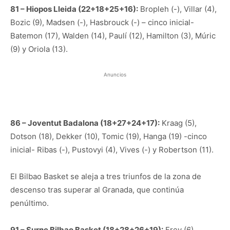
81 – Hiopos Lleida (22+18+25+16):
Bropleh (-), Villar (4),
Bozic (9), Madsen (-), Hasbrouck (-) – cinco inicial-
Batemon (17), Walden (14), Paulí (12), Hamilton (3), Múric
(9) y Oriola (13).
Anuncios
86 – Joventut Badalona (18+27+24+17):
Kraag (5),
Dotson (18), Dekker (10), Tomic (19), Hanga (19) -cinco
inicial- Ribas (-), Pustovyi (4), Vives (-) y Robertson (11).
El Bilbao Basket se aleja a tres triunfos de la zona de
descenso tras superar al Granada, que continúa
penúltimo.
91 – Surne Bilbao Basket (18+28+26+19):
Frey (6),