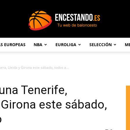
AS EUROPEAS
NBA
EUROLIGA
SELECCIÓN
ME
Encestando.es
rra, Lleida y Girona este sábado, todos a...
una Tenerife,
y Girona este sábado,
o