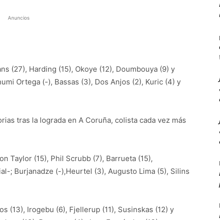
Anuncios
ns (27), Harding (15), Okoye (12), Doumbouya (9) y
humi Ortega (-), Bassas (3), Dos Anjos (2), Kuric (4) y
rias tras la lograda en A Coruña, colista cada vez más
n Taylor (15), Phil Scrubb (7), Barrueta (15),
al-; Burjanadze (-),Heurtel (3), Augusto Lima (5), Silins
s (13), Irogebu (6), Fjellerup (11), Susinskas (12) y