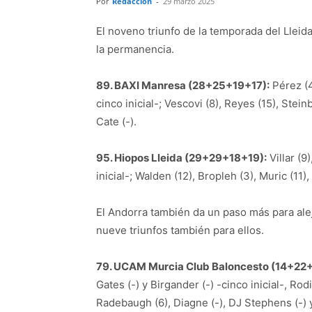
Por
Redacción
-
29 marzo 2025
El noveno triunfo de la temporada del Lleid
la permanencia.
89. BAXI Manresa (28+25+19+17):
Pérez (4
cinco inicial-; Vescovi (8), Reyes (15), Stein
Cate (-).
95. Hiopos Lleida (29+29+18+19):
Villar (9)
inicial-; Walden (12), Bropleh (3), Muric (11
El Andorra también da un paso más para ale
nueve triunfos también para ellos.
79. UCAM Murcia Club Baloncesto (14+22
Gates (-) y Birgander (-) -cinco inicial-, Rod
Radebaugh (6), Diagne (-), DJ Stephens (-)