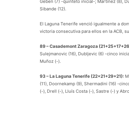
Geben (7) -quinteto inicial-; Martínez (8), 
Sibande (12).
El Laguna Tenerife venció igualmente a dom
victoria consecutiva para ellos en la ACB, 
89 – Casademont Zaragoza (21+25+17+26
Sulejmanovic (16), Dubljevic (6) -cinco inici
Muñoz (-).
93 – La Laguna Tenerife (22+21+29+21):
Ma
(11), Doornekamp (9), Shermadini (16) -cinco
(-), Drell (-), Lluís Costa (-), Sastre (-) y Abr