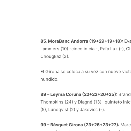
85. MoraBanc Andorra (19+29+19+18):
Eva
Lammers (10) -cinco inicial-, Rafa Luz (-), C
Chougkaz (3).
El Girona se coloca a su vez con nueve victo
hundido.
89 – Leyma Coruña (22+22+20+25):
Brando
Thompkins (24) y Diagné (13) -quinteto inici
(5), Lundqvist (2) y Jakovics (-).
99 – Básquet Girona (23+26+23+27):
Marco