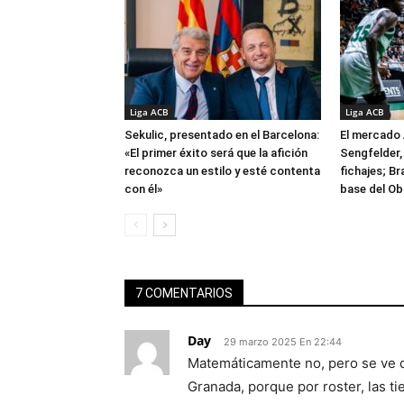
Liga ACB
Liga ACB
Sekulic, presentado en el Barcelona:
El mercado 
«El primer éxito será que la afición
Sengfelder, 
reconozca un estilo y esté contenta
fichajes; B
con él»
base del Ob
7 COMENTARIOS
Day
29 marzo 2025 En 22:44
Matemáticamente no, pero se ve 
Granada, porque por roster, las t