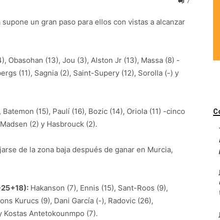
7
a supone un gran paso para ellos con vistas a alcanzar
), Obasohan (13), Jou (3), Alston Jr (13), Massa (8) -
bergs (11), Sagnia (2), Saint-Supery (12), Sorolla (-) y
, Batemon (15), Paulí (16), Bozic (14), Oriola (11) -cinco
C
), Madsen (2) y Hasbrouck (2).
jarse de la zona baja después de ganar en Murcia,
+25+18):
Hakanson (7), Ennis (15), Sant-Roos (9),
ions Kurucs (9), Dani García (-), Radovic (26),
 y Kostas Antetokounmpo (7).