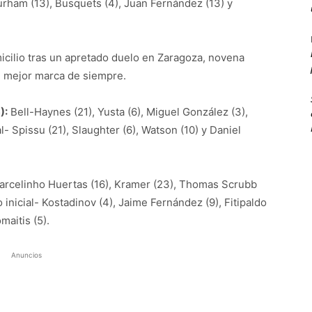
Durham (13), Busquets (4), Juan Fernández (13) y
icilio tras un apretado duelo en Zaragoza, novena
su mejor marca de siempre.
):
Bell-Haynes (21), Yusta (6), Miguel González (3),
al- Spissu (21), Slaughter (6), Watson (10) y Daniel
rcelinho Huertas (16), Kramer (23), Thomas Scrubb
 inicial- Kostadinov (4), Jaime Fernández (9), Fitipaldo
omaitis (5).
Anuncios