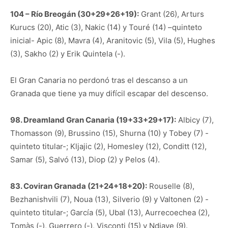
104 – Río Breogán (30+29+26+19):
Grant (26), Arturs
Kurucs (20), Atic (3), Nakic (14) y Touré (14) –quinteto
inicial- Apic (8), Mavra (4), Aranitovic (5), Vila (5), Hughes
(3), Sakho (2) y Erik Quintela (-).
El Gran Canaria no perdonó tras el descanso a un
Granada que tiene ya muy difícil escapar del descenso.
98. Dreamland Gran Canaria (19+33+29+17):
Albicy (7),
Thomasson (9), Brussino (15), Shurna (10) y Tobey (7) -
quinteto titular-; Kljajic (2), Homesley (12), Conditt (12),
Samar (5), Salvó (13), Diop (2) y Pelos (4).
83. Coviran Granada (21+24+18+20):
Rouselle (8),
Bezhanishvili (7), Noua (13), Silverio (9) y Valtonen (2) -
quinteto titular-; García (5), Ubal (13), Aurrecoechea (2),
Tomàs (-), Guerrero (-), Visconti (15) y Ndiaye (9).