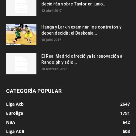
decidirán sobre Taylor en junio...
12 abril 2017
Hanga y Larkin examinan los contratos y
deben decidir; el Baskonia...
18 julio 2017
El Real Madrid ofreció ya la renovación a
Randolph y sólo...
20 febrero 2017
CATEGORÍA POPULAR
Liga Acb
2647
Euroliga
1791
NBA
642
Liga ACB
603