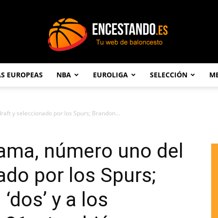
AS EUROPEAS
NBA
EUROLIGA
SELECCIÓN
ME
Encestando.es
ft y seleccionado por los Spurs; Brandon...
ama, número uno del
ado por los Spurs;
 ‘dos’ y a los