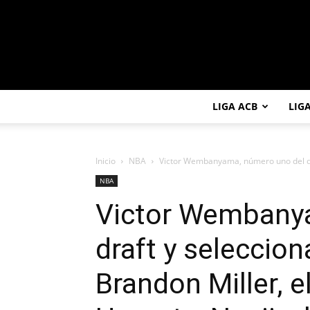
LIGA ACB
LIG
Inicio
NBA
Victor Wembanyama, número uno del dra
NBA
Victor Wembany
draft y seleccion
Brandon Miller, el