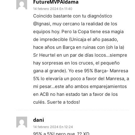
FutureMVPAldama
14 febrero 2024 En 11:40
Coincido bastante con tu diagnóstico
@Ignasi, muy cercano la realidad de los
equipos hoy. Pero la Copa tiene esa magia
de impredecible (Unicaja el año pasado,
hace años un Barça en ruinas con (oh la la)
Sr Heurtel en un par de días locos…siempre
hay sorpresas en los cruces, el pequeño
gana al grande). Yo ese 95% Barça- Manresa
5% lo elevaría un poco a favor del Manresa, a
mi pesar…este año ambos emparejamientos
en ACB no han estado tan a favor de los
culés. Suerte a todos!
dani
14 febrero 2024 En 12:24
95% a 5%! pero que..?? XD