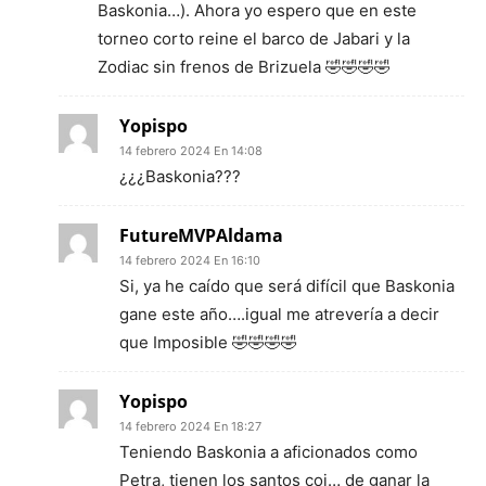
Baskonia…). Ahora yo espero que en este
torneo corto reine el barco de Jabari y la
Zodiac sin frenos de Brizuela 🤣🤣🤣🤣
Yopispo
14 febrero 2024 En 14:08
¿¿¿Baskonia???
FutureMVPAldama
14 febrero 2024 En 16:10
Si, ya he caído que será difícil que Baskonia
gane este año….igual me atrevería a decir
que Imposible 🤣🤣🤣🤣
Yopispo
14 febrero 2024 En 18:27
Teniendo Baskonia a aficionados como
Petra, tienen los santos coj… de ganar la