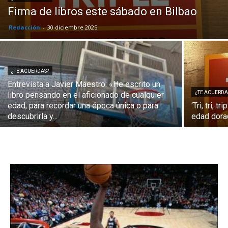
Firma de libros este sábado en Bilbao
Redacción
-
30 diciembre 2025
¿TE ACUERDAS?
Entrevista a Javier Maestro: «He escrito un
¿TE ACUERDA
libro pensando en el aficionado de cualquier
edad, para recordar una época única o para
‘Tri, tri, t
descubrirla y...
edad dora