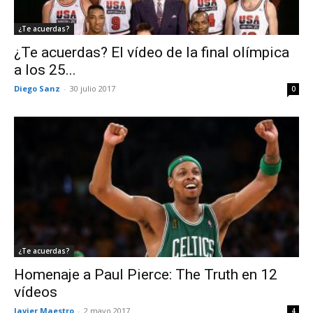
¿Te acuerdas?
¿Te acuerdas? El vídeo de la final olímpica
a los 25...
Diego Sanz
-
30 julio 2017
0
¿Te acuerdas?
Homenaje a Paul Pierce: The Truth en 12
vídeos
Javier Maestro
-
2 mayo 2017
4