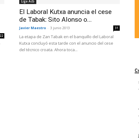
Liga Acb
El Laboral Kutxa anuncia el cese
de Tabak: Sito Alonso o...
Javier Maestro
-
3 junio 2013
31
22
La etapa de Zan Tabak en el banquillo del Laboral
Kutxa concluyó esta tarde con el anuncio del cese
r
del técnico croata. Ahora toca...
C