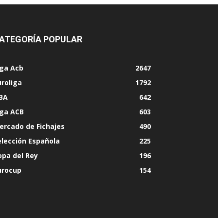
ATEGORÍA POPULAR
iga Acb
2647
uroliga
1792
BA
642
iga ACB
603
ercado de Fichajes
490
elección Española
225
opa del Rey
196
urocup
154