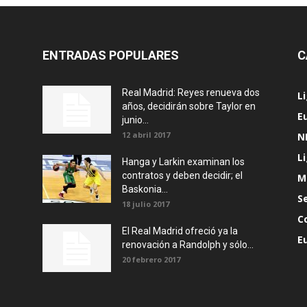
ENTRADAS POPULARES
C
Real Madrid: Reyes renueva dos
L
años, decidirán sobre Taylor en
E
junio...
12 abril 2017
N
L
Hanga y Larkin examinan los
contratos y deben decidir; el
M
Baskonia...
S
18 julio 2017
C
El Real Madrid ofreció ya la
E
renovación a Randolph y sólo...
20 febrero 2017