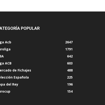
ATEGORÍA POPULAR
iga Acb
2647
uroliga
1791
BA
642
iga ACB
603
ercado de Fichajes
488
elección Española
225
opa del Rey
196
urocup
154