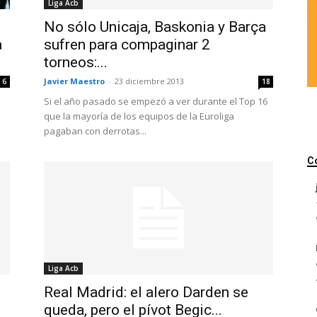
Liga Acb
No sólo Unicaja, Baskonia y Barça
a
sufren para compaginar 2
torneos:...
Javier Maestro
-
23 diciembre 2013
6
18
Si el año pasado se empezó a ver durante el Top 16
que la mayoría de los equipos de la Euroliga
pagaban con derrotas...
C
Liga Acb
Real Madrid: el alero Darden se
queda, pero el pívot Begic...