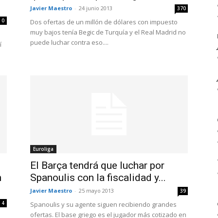
Javier Maestro
-
24 junio 2013
370
0
Dos ofertas de un millón de dólares con impuesto
muy bajos tenía Begic de Turquía y el Real Madrid no
puede luchar contra eso....
í
Euroliga
El Barça tendrá que luchar por
n
Spanoulis con la fiscalidad y...
Javier Maestro
-
25 mayo 2013
39
4
Spanoulis y su agente siguen recibiendo grandes
ofertas. El base griego es el jugador más cotizado en