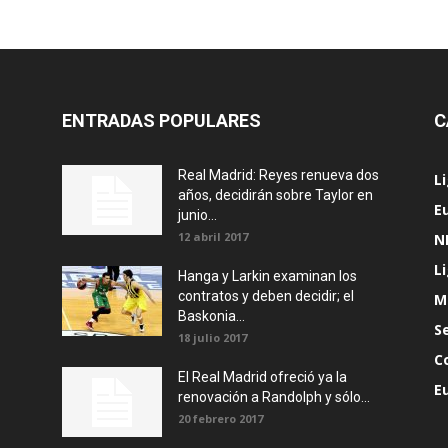
ENTRADAS POPULARES
C
Real Madrid: Reyes renueva dos
L
años, decidirán sobre Taylor en
E
junio...
12 abril 2017
N
L
Hanga y Larkin examinan los
contratos y deben decidir; el
M
Baskonia...
S
18 julio 2017
C
El Real Madrid ofreció ya la
E
renovación a Randolph y sólo...
20 febrero 2017