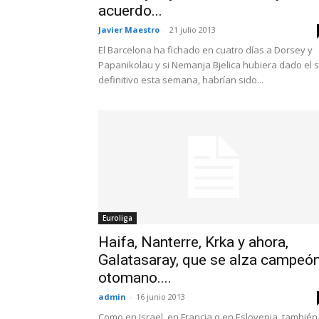
acuerdo...
Javier Maestro
-
21 julio 2013
El Barcelona ha fichado en cuatro días a Dorsey y
Papanikolau y si Nemanja Bjelica hubiera dado el s
definitivo esta semana, habrían sido...
Euroliga
Haifa, Nanterre, Krka y ahora,
Galatasaray, que se alza campeó
otomano....
admin
-
16 junio 2013
Como en Israel, en Francia o en Eslovenia, también