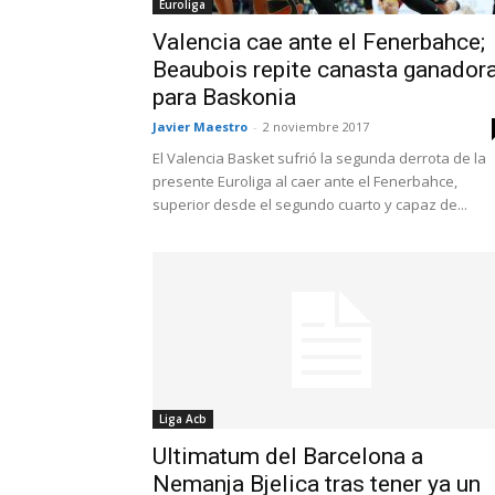
Euroliga
Valencia cae ante el Fenerbahce;
Beaubois repite canasta ganador
para Baskonia
Javier Maestro
-
2 noviembre 2017
El Valencia Basket sufrió la segunda derrota de la
presente Euroliga al caer ante el Fenerbahce,
superior desde el segundo cuarto y capaz de...
Liga Acb
Ultimatum del Barcelona a
Nemanja Bjelica tras tener ya un