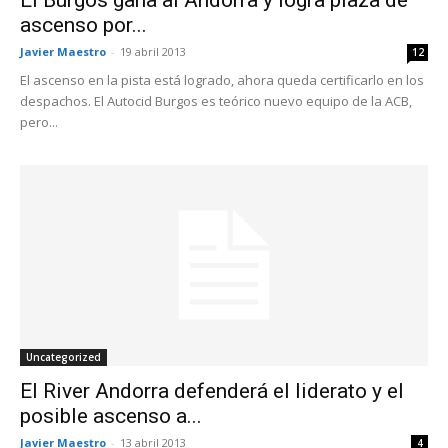
ascenso por...
Javier Maestro
-
19 abril 2013
12
El ascenso en la pista está logrado, ahora queda certificarlo en los
despachos. El Autocid Burgos es teórico nuevo equipo de la ACB,
pero...
Uncategorized
El River Andorra defenderá el liderato y el
posible ascenso a...
Javier Maestro
-
13 abril 2013
4