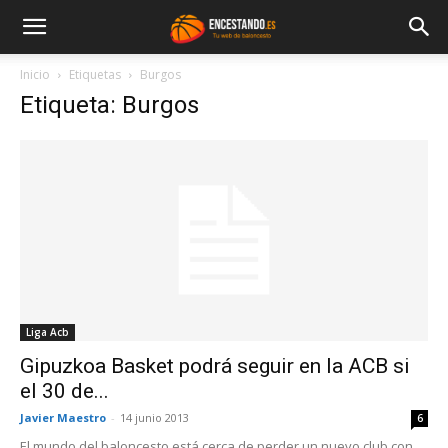
Inicio
Etiquetas
Burgos
Etiqueta: Burgos
Liga Acb
Gipuzkoa Basket podrá seguir en la ACB si
el 30 de...
Javier Maestro
-
14 junio 2013
6
El mundo del baloncesto está cerca de perder un nuevo club con