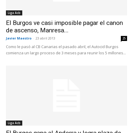
Liga Acb
El Burgos ve casi imposible pagar el canon
de ascenso, Manresa...
Javier Maestro
-
23 abril 2013
25
Como le pasó al CB Canarias el pasado abril, el Autocid Burgos
comienza un largo proceso de 3 meses para reunir los 5 millones...
Liga Acb
El Burgos gana al Andorra y logra plaza de