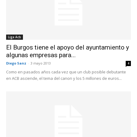
Liga Acb
El Burgos tiene el apoyo del ayuntamiento y
algunas empresas para...
Diego Sanz
-
3 mayo 2013
4
Como en pasados años cada vez que un club posible debutante
en ACB asciende, el tema del canon y los 5 millones de euros...