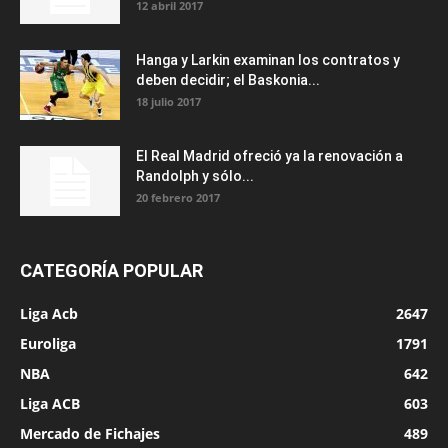
12 abril 2017
Hanga y Larkin examinan los contratos y
deben decidir; el Baskonia...
18 julio 2017
El Real Madrid ofreció ya la renovación a
Randolph y sólo...
20 febrero 2017
CATEGORÍA POPULAR
Liga Acb
2647
Euroliga
1791
NBA
642
Liga ACB
603
Mercado de Fichajes
489