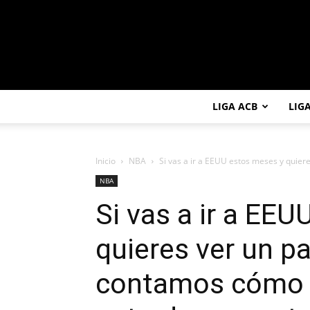
LIGA ACB
LIG
Inicio
NBA
Si vas a ir a EEUU estos meses y quieres
NBA
Si vas a ir a EE
quieres ver un pa
contamos cómo v