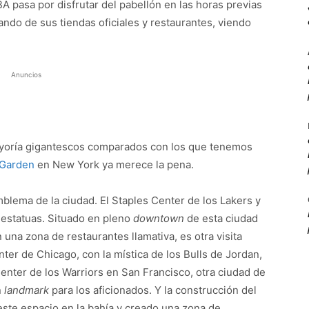
A pasa por disfrutar del pabellón en las horas previas
tando de sus tiendas oficiales y restaurantes, viendo
Anuncios
ayoría gigantescos comparados con los que tenemos
 Garden
en New York ya merece la pena.
blema de la ciudad. El Staples Center de los Lakers y
 estatuas. Situado en pleno
downtown
de esta ciudad
 una zona de restaurantes llamativa, es otra visita
ter de Chicago, con la mística de los Bulls de Jordan,
enter de los Warriors en San Francisco, otra ciudad de
n
landmark
para los aficionados. Y la construcción del
ste espacio en la bahía y creado una zona de