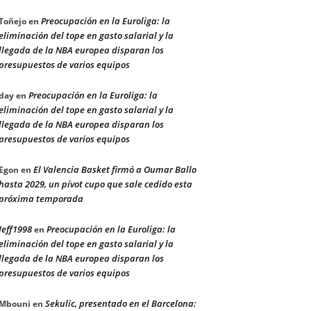
Preocupación en la Euroliga: la
Toñejo
en
eliminación del tope en gasto salarial y la
llegada de la NBA europea disparan los
presupuestos de varios equipos
Preocupación en la Euroliga: la
day
en
eliminación del tope en gasto salarial y la
llegada de la NBA europea disparan los
presupuestos de varios equipos
El Valencia Basket firmó a Oumar Ballo
Egon
en
hasta 2029, un pívot cupo que sale cedido esta
próxima temporada
Jeff1998
Preocupación en la Euroliga: la
en
eliminación del tope en gasto salarial y la
llegada de la NBA europea disparan los
presupuestos de varios equipos
Sekulic, presentado en el Barcelona:
Mbouni
en