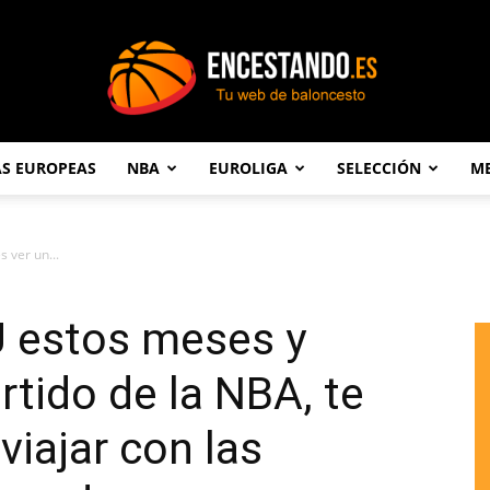
AS EUROPEAS
NBA
EUROLIGA
SELECCIÓN
ME
Encestando.es
 ver un...
UU estos meses y
rtido de la NBA, te
iajar con las