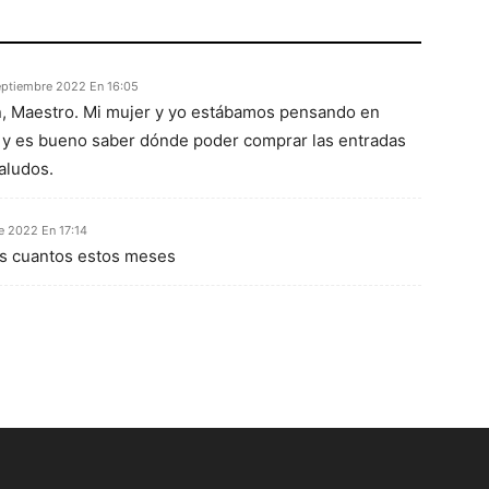
eptiembre 2022 En 16:05
n, Maestro. Mi mujer y yo estábamos pensando en
ril y es bueno saber dónde poder comprar las entradas
Saludos.
e 2022 En 17:14
os cuantos estos meses