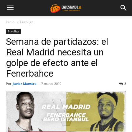
Inicio
Euroliga
Euroliga
Semana de partidazos: el
Real Madrid necesita un
golpe de efecto ante el
Fenerbahce
Por
Javier Maestro
-
7 marzo 2019
8