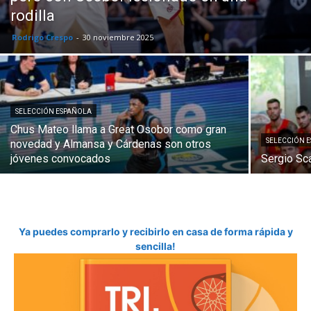
rodilla
Rodrigo Crespo
-
30 noviembre 2025
SELECCIÓN ESPAÑOLA
Chus Mateo llama a Great Osobor como gran
SELECCIÓN 
novedad y Almansa y Cárdenas son otros
jóvenes convocados
Sergio Sca
Ya puedes comprarlo y recibirlo en casa de forma rápida y
sencilla!