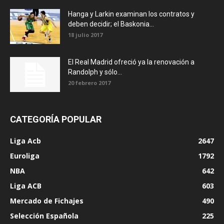
Hanga y Larkin examinan los contratos y
deben decidir; el Baskonia...
18 julio 2017
El Real Madrid ofreció ya la renovación a
Randolph y sólo...
20 febrero 2017
CATEGORÍA POPULAR
Liga Acb
2647
Euroliga
1792
NBA
642
Liga ACB
603
Mercado de Fichajes
490
Selección Española
225