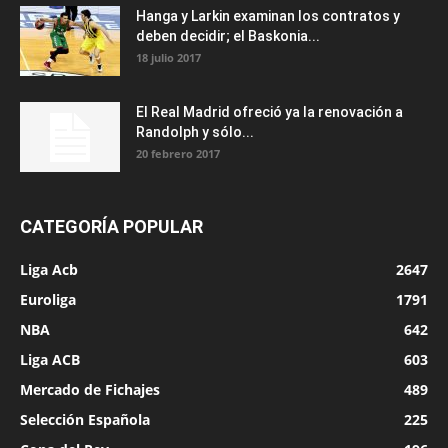
Hanga y Larkin examinan los contratos y
deben decidir; el Baskonia...
18 julio 2017
El Real Madrid ofreció ya la renovación a
Randolph y sólo...
20 febrero 2017
CATEGORÍA POPULAR
Liga Acb
2647
Euroliga
1791
NBA
642
Liga ACB
603
Mercado de Fichajes
489
Selección Española
225