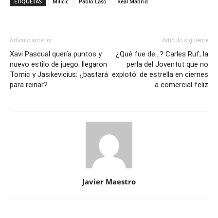
ETIQUETAS
Milicic
Pablo Laso
Real Madrid
Artículo anterior
Artículo siguiente
Xavi Pascual quería puntos y
¿Qué fue de…? Carles Ruf, la
nuevo estilo de juego; llegaron
perla del Joventut que no
Tomic y Jasikevicius: ¿bastará
explotó: de estrella en ciernes
para reinar?
a comercial feliz
Javier Maestro