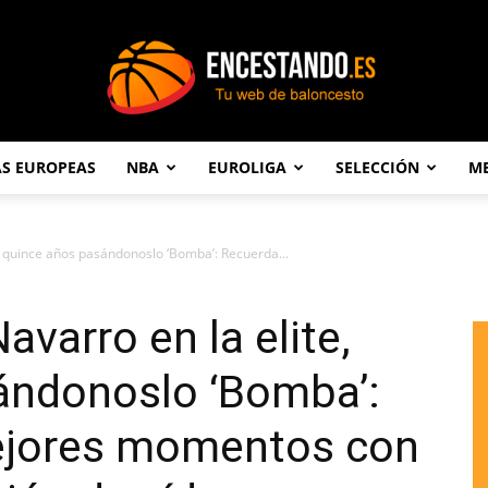
AS EUROPEAS
NBA
EUROLIGA
SELECCIÓN
ME
Encestando.es
, quince años pasándonoslo ‘Bomba’: Recuerda...
varro en la elite,
ándonoslo ‘Bomba’:
ejores momentos con