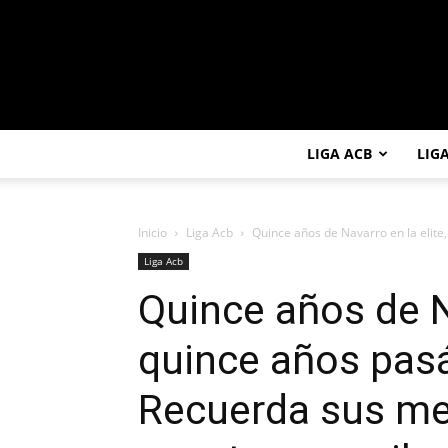
LIGA ACB
LIG
Inicio
Liga Acb
Quince años de Navarro en la elite
Liga Acb
Quince años de Na
quince años pas
Recuerda sus m