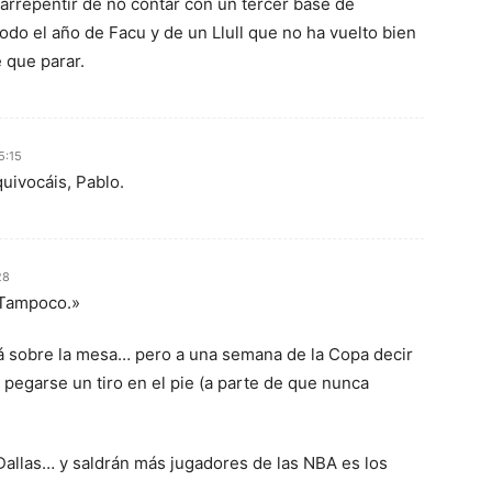
arrepentir de no contar con un tercer base de
do el año de Facu y de un Llull que no ha vuelto bien
e que parar.
5:15
quivocáis, Pablo.
28
 Tampoco.»
tá sobre la mesa… pero a una semana de la Copa decir
pegarse un tiro en el pie (a parte de que nunca
Dallas… y saldrán más jugadores de las NBA es los