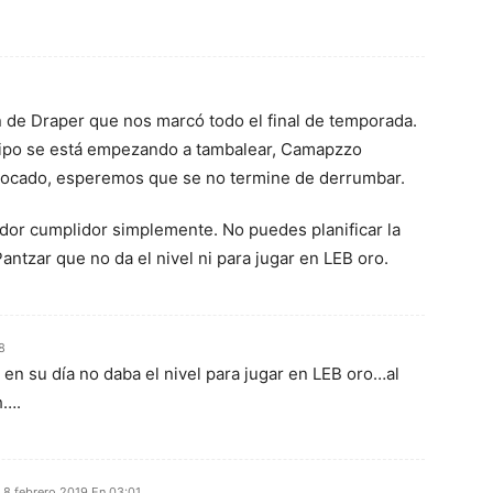
n de Draper que nos marcó todo el final de temporada.
quipo se está empezando a tambalear, Camapzzo
c tocado, esperemos que se no termine de derrumbar.
gador cumplidor simplemente. No puedes planificar la
tzar que no da el nivel ni para jugar en LEB oro.
8
 su día no daba el nivel para jugar en LEB oro…al
h….
8 febrero 2019 En 03:01