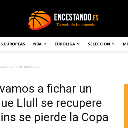
AS EUROPEAS
NBA
EUROLIGA
SELECCIÓN
ME
Encestando.es
se, confío en que Llull...
vamos a fichar un
ue Llull se recupere
ns se pierde la Copa