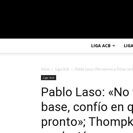
LIGA ACB
LIG
Inicio
Liga Acb
Pablo Laso: «No vamos a fichar un ba
Liga Acb
Pablo Laso: «No 
base, confío en q
pronto»; Thompki