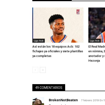
Liga Acb
Liga Acb
Así están los 18 equipos Acb: 102
El Real Madr
fichajes ya oficiales y siete plantillas
en nómina, 
ya completas
anotador y s
Hezonja
49 COMENTARIOS
BrokenNotBeaten
7 febrero 2019 En 1