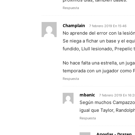
Respuesta
Champlain
7 febrero 2019 En 15:46
No aprende del error con la lesió
Se niega a fichar un base y el e
fundido, Llull lesionado, Prepeli
No hace falta una estrella, un ju
temporada con un jugador como Pan
Respuesta
mbanic
7 febrero 2019 En 16:2
Según muchos Campazzo en
igual que Taylor, Randolp
Respuesta
Arvydas - Drazen