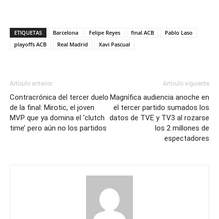
ETIQUETAS
Barcelona
Felipe Reyes
final ACB
Pablo Laso
playoffs ACB
Real Madrid
Xavi Pascual
Artículo anterior
Artículo siguiente
Contracrónica del tercer duelo
Magnífica audiencia anoche en
de la final: Mirotic, el joven
el tercer partido sumados los
MVP que ya domina el ‘clutch
datos de TVE y TV3 al rozarse
time’ pero aún no los partidos
los 2 millones de
espectadores