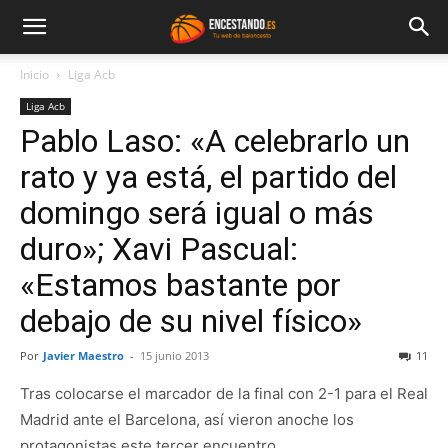
Inicio
Liga Acb
Liga Acb
Pablo Laso: «A celebrarlo un
rato y ya está, el partido del
domingo será igual o más
duro»; Xavi Pascual:
«Estamos bastante por
debajo de su nivel físico»
Por
Javier Maestro
-
15 junio 2013
11
Tras colocarse el marcador de la final con 2-1 para el Real
Madrid ante el Barcelona, así vieron anoche los
protagonistas este tercer encuentro.