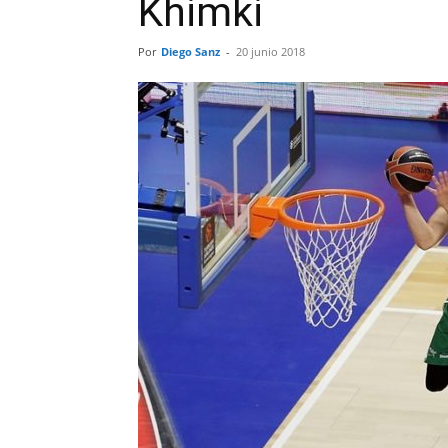
Khimki
Por
Diego Sanz
-
20 junio 2018