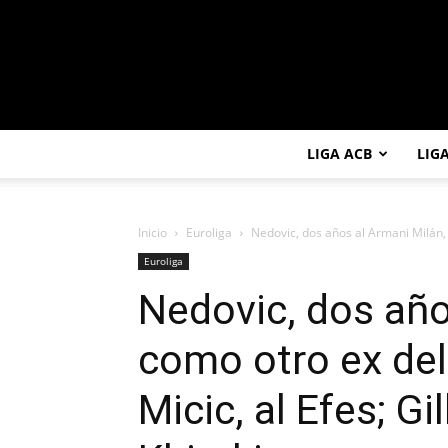
LIGA ACB
LIG
Inicio
Euroliga
Nedovic, dos años al Armani Milán, 
Euroliga
Nedovic, dos año
como otro ex del
Micic, al Efes; Gi