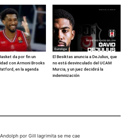
Euroliga
Basket da por fin un
El Besiktas anuncia a DeJulius, que
lidad con Armoni Brooks
no está desvinculado del UCAM
atford, en la agenda
Murcia, y un juez decidirá la
indemnización
RAndolph por Gill lagrimita se me cae