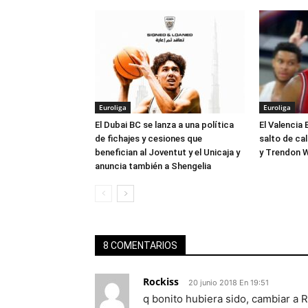
Euroliga
Euroliga
El Dubai BC se lanza a una política
El Valencia 
de fichajes y cesiones que
salto de ca
benefician al Joventut y el Unicaja y
y Trendon W
anuncia también a Shengelia
8 COMENTARIOS
Rockiss
20 junio 2018 En 19:51
q bonito hubiera sido, cambiar a 