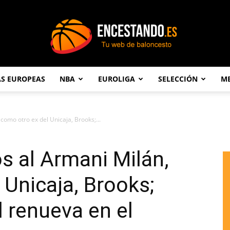
AS EUROPEAS
NBA
EUROLIGA
SELECCIÓN
ME
Encestando.es
como otro ex del Unicaja, Brooks;...
s al Armani Milán,
 Unicaja, Brooks;
ll renueva en el