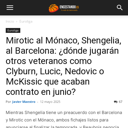
Inicio
Euroliga
Euroliga
Mirotic al Mónaco, Shengelia,
al Barcelona: ¿dónde jugarán
otros veteranos como
Clyburn, Lucic, Nedovic o
McKissic que acaban
contrato en junio?
Por
Javier Maestro
-
12 mayo 2025
67
Mientras Shengelia tiene un preacuerdo con el Barcelona
y Mirotic con el Mónaco, ambos fichajes listos para
anunciarse al finalizar la temporada, y Beaubois negocia