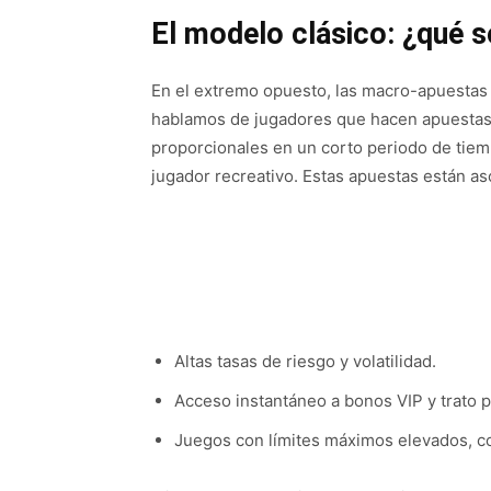
El modelo clásico: ¿qué 
En el extremo opuesto, las macro-apuestas r
hablamos de jugadores que hacen apuestas
proporcionales en un corto periodo de tiemp
jugador recreativo. Estas apuestas están as
Altas tasas de riesgo y volatilidad.
Acceso instantáneo a bonos VIP y trato p
Juegos con límites máximos elevados, com