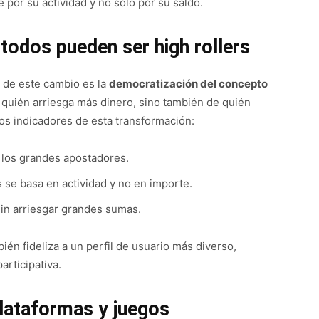
e por su actividad y no solo por su saldo.
 todos pueden ser high rollers
 de este cambio es la
democratización del concepto
e quién arriesga más dinero, sino también de quién
nos indicadores de esta transformación:
 los grandes apostadores.
 se basa en actividad y no en importe.
sin arriesgar grandes sumas.
ién fideliza a un perfil de usuario más diverso,
rticipativa.
plataformas y juegos