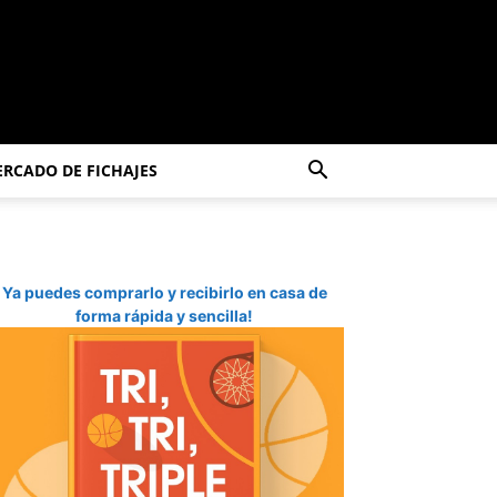
RCADO DE FICHAJES
Ya puedes comprarlo y recibirlo en casa de
forma rápida y sencilla!