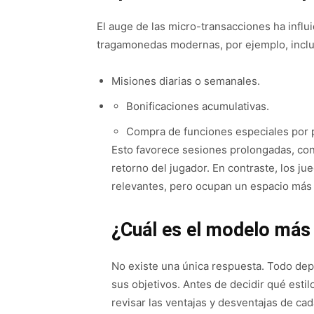
El auge de las micro-transacciones ha influ
tragamonedas modernas, por ejemplo, incl
Misiones diarias o semanales.
Bonificaciones acumulativas.
Compra de funciones especiales por
Esto favorece sesiones prolongadas, con
retorno del jugador. En contraste, los ju
relevantes, pero ocupan un espacio más 
¿Cuál es el modelo más 
No existe una única respuesta. Todo depen
sus objetivos. Antes de decidir qué estil
revisar las ventajas y desventajas de cad