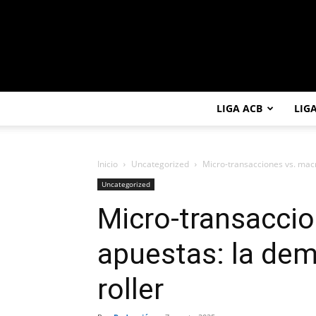
LIGA ACB
LIG
Inicio
Uncategorized
Micro-transacciones vs. macr
Uncategorized
Micro-transaccio
apuestas: la dem
roller