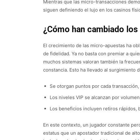
Mientras que las micro-transacciones democ
siguen definiendo el lujo en los casinos físi
¿Cómo han cambiado los
El crecimiento de las micro-apuestas ha ob
de fidelidad. Ya no basta con premiar a qu
muchos sistemas valoran también la frecuen
constancia. Esto ha llevado al surgimiento
Se otorgan puntos por cada transacción, 
Los niveles VIP se alcanzan por volume
Los beneficios incluyen retiros rápidos,
En este contexto, un jugador constante pe
estatus que un apostador tradicional de alt