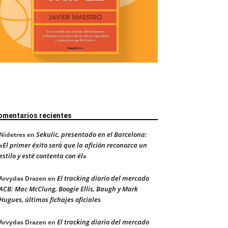
omentarios recientes
Sekulic, presentado en el Barcelona:
Nidetres
en
«El primer éxito será que la afición reconozca un
estilo y esté contenta con él»
El tracking diario del mercado
Arvydas Drazen
en
ACB: Mac McClung, Boogie Ellis, Baugh y Mark
Hugues, últimos fichajes oficiales
El tracking diario del mercado
Arvydas Drazen
en