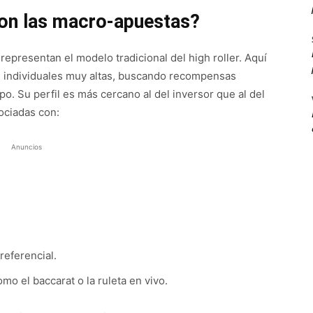
son las macro-apuestas?
epresentan el modelo tradicional del high roller. Aquí
 individuales muy altas, buscando
recompensas
o. Su perfil es más cercano al del inversor que al del
ociadas con:
Anuncios
referencial.
o el baccarat o la ruleta en vivo.