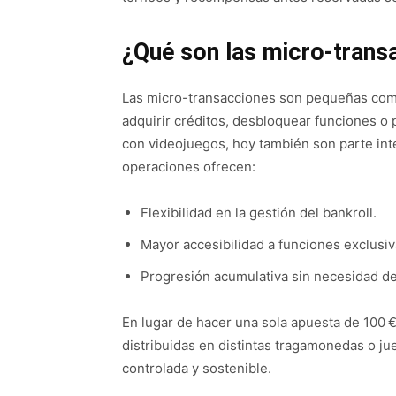
¿Qué son las micro-transa
Las micro-transacciones son pequeñas comp
adquirir créditos, desbloquear funciones o
con videojuegos, hoy también son parte int
operaciones ofrecen:
Flexibilidad en la gestión del bankroll.
Mayor accesibilidad a funciones exclusiv
Progresión acumulativa sin necesidad de
En lugar de hacer una sola apuesta de 100 
distribuidas en distintas tragamonedas o ju
controlada y sostenible.