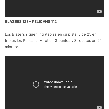
BLAZERS 128 – PELICANS 112
Los Blazers siguen intratables en su pista. 8 de 25 en
triples los Pelicans. Mirotic, 13 puntos y 3 rebotes en 24
minutos.