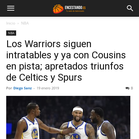
Inicio
NBA
NBA
Los Warriors siguen
intratables y ya con Cousins
en pista; apretados triunfos
de Celtics y Spurs
Por
Diego Sanz
-
19 enero 2019
0