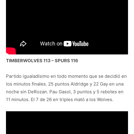
TIMBERWOLVES 113 – SPURS 116
Partido igualadísimo en todo momento que se decidió en
los minutos finales. 25 puntos Aldridge y 22 Gay en una
noche sin DeRozan. Pau Gasol, 3 puntos y 5 rebotes en
11 minutos. El 7 de 26 en triples mató a los Wolves.