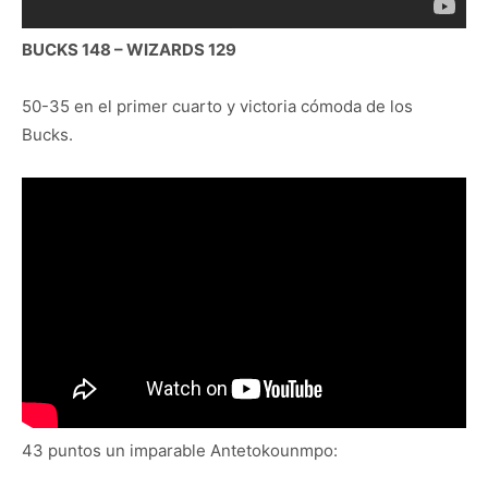
BUCKS 148 – WIZARDS 129
50-35 en el primer cuarto y victoria cómoda de los
Bucks.
43 puntos un imparable Antetokounmpo: