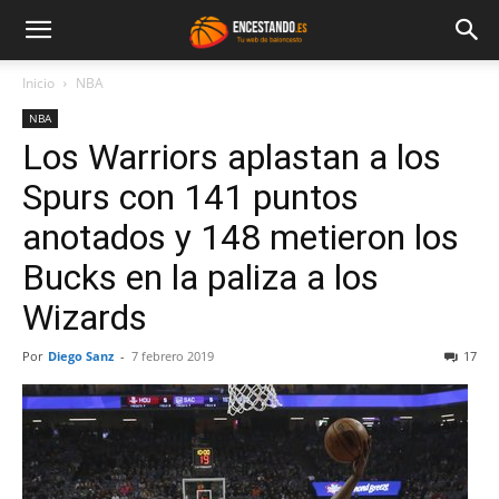
Inicio
NBA
NBA
Los Warriors aplastan a los
Spurs con 141 puntos
anotados y 148 metieron los
Bucks en la paliza a los
Wizards
Por
Diego Sanz
-
7 febrero 2019
17