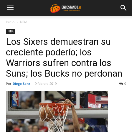
Inicio
NBA
NBA
Los Sixers demuestran su
creciente poderío; los
Warriors sufren contra los
Suns; los Bucks no perdonan
Por
Diego Sanz
-
9 febrero 2019
0