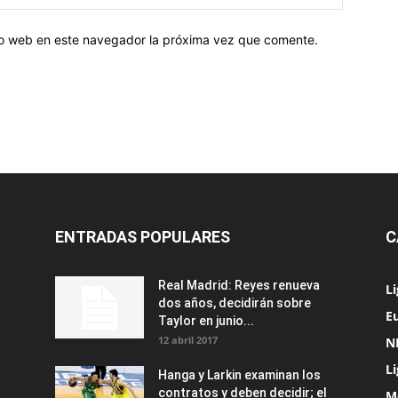
tio web en este navegador la próxima vez que comente.
ENTRADAS POPULARES
C
Real Madrid: Reyes renueva
L
dos años, decidirán sobre
Eu
Taylor en junio...
12 abril 2017
N
L
Hanga y Larkin examinan los
contratos y deben decidir; el
M