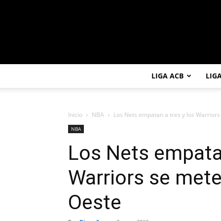
LIGA ACB
LIG
Inicio
NBA
Los Nets empatan a tres y los Warriors 
NBA
Los Nets empatan
Warriors se mete
Oeste