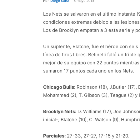
Por
Diego Sanz
-
3 mayo 2013
Los Nets se salvaron en el último instante 
condiciones extremas debido a las lesiones y
Los de Brooklyn empatan a 3 esta serie y po
Un suplente, Blatche, fue el héroe con seis 
línea de tiros libres. Belinelli falló un tripl
mejor de su equipo con 22 puntos mientras
sumaron 17 puntos cada uno en los Nets.
Chicago Bulls:
Robinson (18), J.Butler (17), B
Mohammed (2), T. Gibson (3), Teague (2) y H
Brooklyn Nets:
D. Williams (17), Joe Johnson
inicial-; Blatche (10), C. Watson (9), Humphri
Parciales:
27-33, 27-27, 17-15 y 21-20.