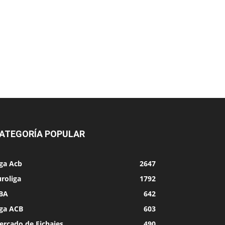
ATEGORÍA POPULAR
iga Acb
2647
roliga
1792
BA
642
iga ACB
603
ercado de Fichajes
490