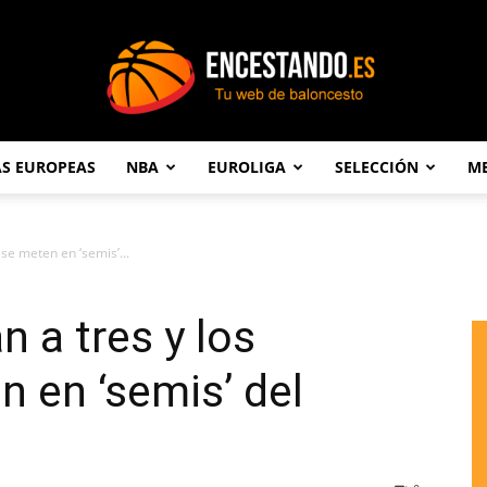
AS EUROPEAS
NBA
EUROLIGA
SELECCIÓN
ME
Encestando.es
se meten en ‘semis’...
 a tres y los
n en ‘semis’ del