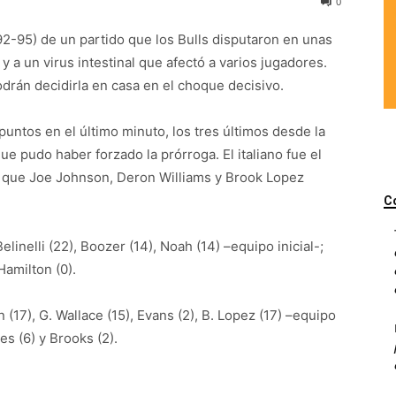
0
(92-95) de un partido que los Bulls disputaron en unas
 a un virus intestinal que afectó a varios jugadores.
drán decidirla en casa en el choque decisivo.
puntos en el último minuto, los tres últimos desde la
e que pudo haber forzado la prórroga. El italiano fue el
 que Joe Johnson, Deron Williams y Brook Lopez
C
elinelli (22), Boozer (14), Noah (14) –equipo inicial-;
amilton (0).
 (17), G. Wallace (15), Evans (2), B. Lopez (17) –equipo
es (6) y Brooks (2).