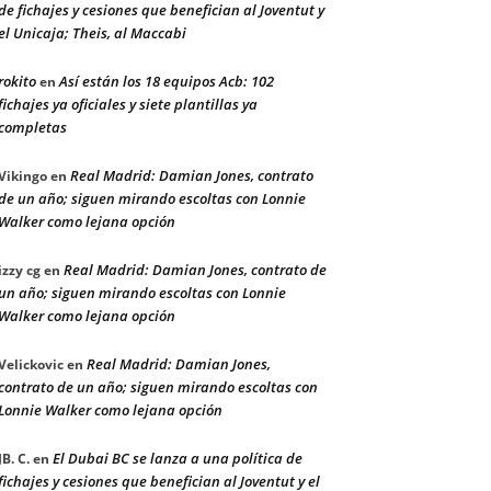
de fichajes y cesiones que benefician al Joventut y
el Unicaja; Theis, al Maccabi
rokito
Así están los 18 equipos Acb: 102
en
fichajes ya oficiales y siete plantillas ya
completas
Real Madrid: Damian Jones, contrato
Vikingo
en
de un año; siguen mirando escoltas con Lonnie
Walker como lejana opción
Real Madrid: Damian Jones, contrato de
izzy cg
en
un año; siguen mirando escoltas con Lonnie
Walker como lejana opción
Real Madrid: Damian Jones,
Velickovic
en
contrato de un año; siguen mirando escoltas con
Lonnie Walker como lejana opción
El Dubai BC se lanza a una política de
JB. C.
en
fichajes y cesiones que benefician al Joventut y el