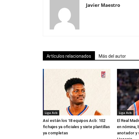
Javier Maestro
Artículos relacionados
Más del autor
Liga Acb
Liga Acb
Así están los 18 equipos Acb: 102
El Real Madr
fichajes ya oficiales y siete plantillas
en nómina, 
ya completas
anotador y s