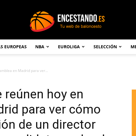
AS EUROPEAS
NBA
EUROLIGA
SELECCIÓN
ME
Encestando.es
amblea en Madrid para ver...
e reúnen hoy en
rid para ver cómo
ión de un director