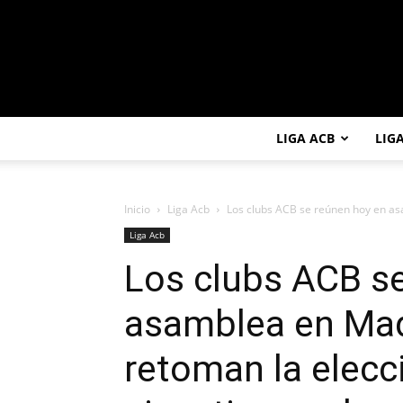
LIGA ACB
LIG
Inicio
Liga Acb
Los clubs ACB se reúnen hoy en as
Liga Acb
Los clubs ACB s
asamblea en Mad
retoman la elecc