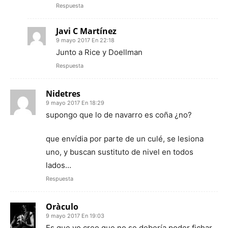
Respuesta
Javi C Martínez
9 mayo 2017 En 22:18
Junto a Rice y Doellman
Respuesta
Nidetres
9 mayo 2017 En 18:29
supongo que lo de navarro es coña ¿no?
que envídia por parte de un culé, se lesiona
uno, y buscan sustituto de nivel en todos
lados…
Respuesta
Oràculo
9 mayo 2017 En 19:03
Es que yo creo que no se debería poder fichar