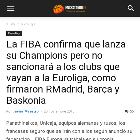
Inicio
Euroliga
Euroliga
La FIBA confirma que lanza
su Champions pero no
sancionará a los clubs que
vayan a la Euroliga, como
firmaron RMadrid, Barça y
Baskonia
Por
Javier Maestro
-
26 noviembre 2015
55
Panathinaikos, Unicaja, equipos alemanes y rusos, los
franceses seguro que se irán con ellos según anunció su
federación… FIBA Europa ya trabaja en su propia