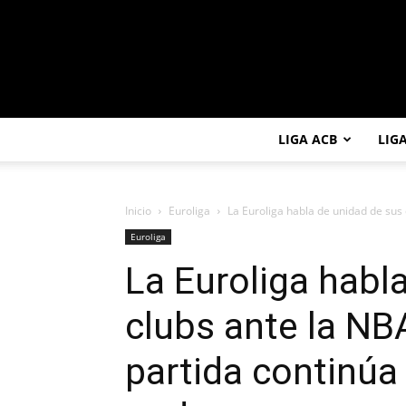
LIGA ACB
LIG
Inicio
Euroliga
La Euroliga habla de unidad de sus 
Euroliga
La Euroliga habl
clubs ante la NBA
partida continúa