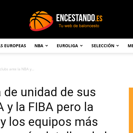
AS EUROPEAS
NBA
EUROLIGA
SELECCIÓN
ME
Encestando.es
clubs ante la NBA y...
a de unidad de sus
 y la FIBA pero la
 y los equipos más