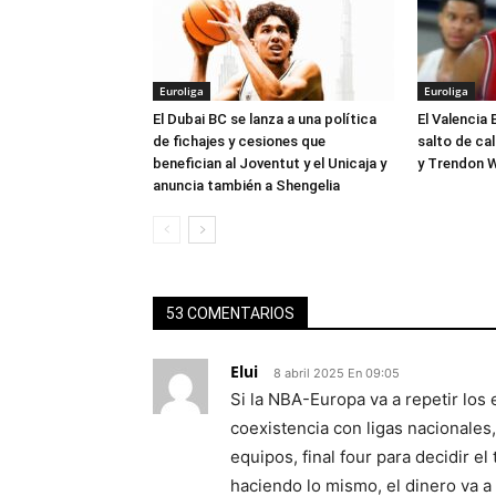
Euroliga
Euroliga
El Dubai BC se lanza a una política
El Valencia 
de fichajes y cesiones que
salto de ca
benefician al Joventut y el Unicaja y
y Trendon W
anuncia también a Shengelia
53 COMENTARIOS
Elui
8 abril 2025 En 09:05
Si la NBA-Europa va a repetir los e
coexistencia con ligas nacionales
equipos, final four para decidir el
haciendo lo mismo, el dinero va a