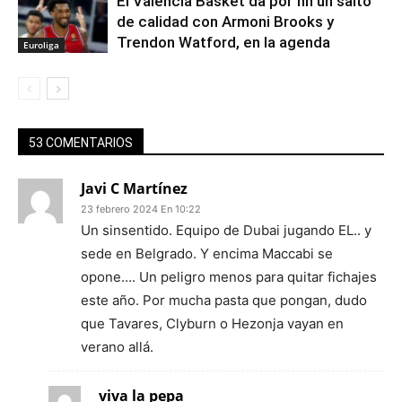
El Valencia Basket da por fin un salto
de calidad con Armoni Brooks y
Trendon Watford, en la agenda
Euroliga
53 COMENTARIOS
Javi C Martínez
23 febrero 2024 En 10:22
Un sinsentido. Equipo de Dubai jugando EL.. y
sede en Belgrado. Y encima Maccabi se
opone…. Un peligro menos para quitar fichajes
este año. Por mucha pasta que pongan, dudo
que Tavares, Clyburn o Hezonja vayan en
verano allá.
viva la pepa