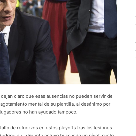
e dejan claro que esas ausencias no pueden servir de
 agotamiento mental de su plantilla, al desánimo por
s jugadores no han ayudado tampoco.
falta de refuerzos en estos playoffs tras las lesiones
odrigo de la Fuente estuvo buscando un pívot, gasto