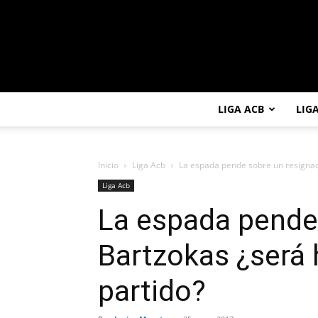
LIGA ACB
LIG
Inicio
Liga Acb
La espada pende sobre un resignad
Liga Acb
La espada pende
Bartzokas ¿será 
partido?