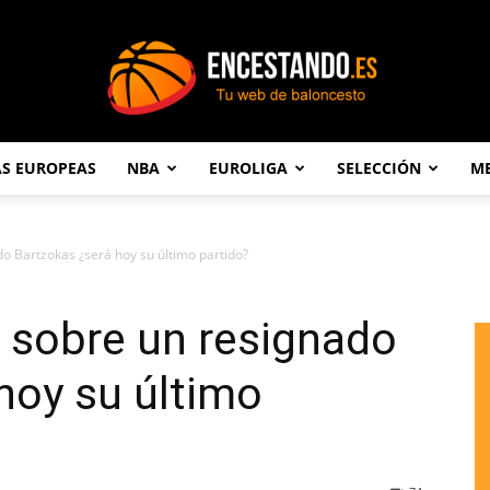
AS EUROPEAS
NBA
EUROLIGA
SELECCIÓN
ME
Encestando.es
o Bartzokas ¿será hoy su último partido?
 sobre un resignado
hoy su último