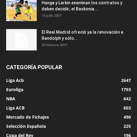
Hanga y Larkin examinan los contratos y
deben decidir; el Baskonia...
18 julio 2017
El Real Madrid ofreció ya la renovación a
Randolph y sólo...
20 febrero 2017
CATEGORÍA POPULAR
Liga Acb
2647
Euroliga
1793
NBA
642
Liga ACB
603
Mercado de Fichajes
490
Selección Española
225
Copa del Rey
196