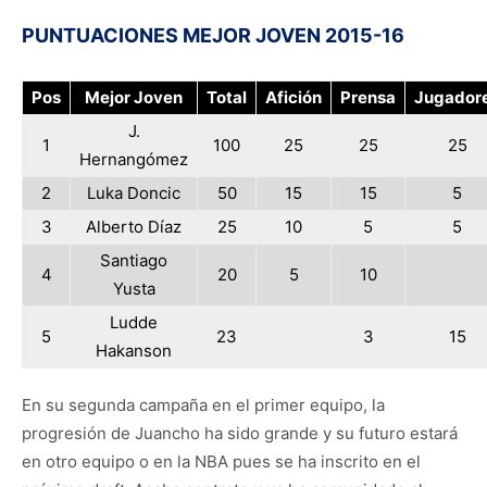
PUNTUACIONES MEJOR JOVEN 2015-16
Pos
Mejor Joven
Total
Afición
Prensa
Jugador
J.
1
100
25
25
25
Hernangómez
2
Luka Doncic
50
15
15
5
3
Alberto Díaz
25
10
5
5
Santiago
4
20
5
10
Yusta
Ludde
5
23
3
15
Hakanson
En su segunda campaña en el primer equipo, la
progresión de Juancho ha sido grande y su futuro estará
en otro equipo o en la NBA pues se ha inscrito en el