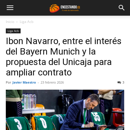
Inicio
Liga Acb
Liga Acb
Ibon Navarro, entre el interés
del Bayern Munich y la
propuesta del Unicaja para
ampliar contrato
Por
Javier Maestro
-
23 febrero 2026
3