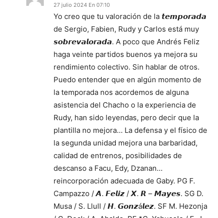
27 julio 2024 En 07:10
Yo creo que tu valoración de la 𝙩𝙚𝙢𝙥𝙤𝙧𝙖𝙙𝙖
de Sergio, Fabien, Rudy y Carlos está muy
𝙨𝙤𝙗𝙧𝙚𝙫𝙖𝙡𝙤𝙧𝙖𝙙𝙖. A poco que Andrés Feliz
haga veinte partidos buenos ya mejora su
rendimiento colectivo. Sin hablar de otros.
Puedo entender que en algún momento de
la temporada nos acordemos de alguna
asistencia del Chacho o la experiencia de
Rudy, han sido leyendas, pero decir que la
plantilla no mejora… La defensa y el físico de
la segunda unidad mejora una barbaridad,
calidad de entrenos, posibilidades de
descanso a Facu, Edy, Dzanan…
reincorporación adecuada de Gaby. PG F.
Campazzo / 𝘼. 𝙁𝙚𝙡𝙞𝙯 / 𝙓. 𝙍 – 𝙈𝙖𝙮𝙚𝙨. SG D.
Musa / S. Llull / 𝙃. 𝙂𝙤𝙣𝙯á𝙡𝙚𝙯. SF M. Hezonja