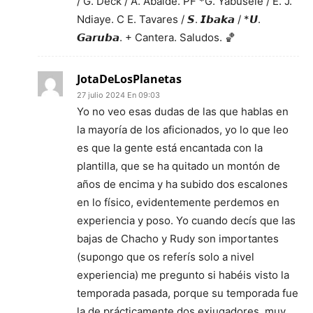
/ G. Deck / A. Abalde. PF *G. Yabusele / E. J.
Ndiaye. C E. Tavares / 𝙎. 𝙄𝙗𝙖𝙠𝙖 / *𝙐.
𝙂𝙖𝙧𝙪𝙗𝙖. + Cantera. Saludos. 🏀
JotaDeLosPlanetas
27 julio 2024 En 09:03
Yo no veo esas dudas de las que hablas en
la mayoría de los aficionados, yo lo que leo
es que la gente está encantada con la
plantilla, que se ha quitado un montón de
años de encima y ha subido dos escalones
en lo físico, evidentemente perdemos en
experiencia y poso. Yo cuando decís que las
bajas de Chacho y Rudy son importantes
(supongo que os referís solo a nivel
experiencia) me pregunto si habéis visto la
temporada pasada, porque su temporada fue
la de prácticamente dos exjugadores, muy