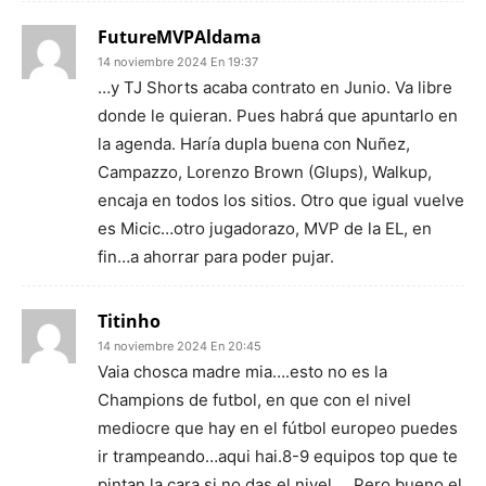
FutureMVPAldama
14 noviembre 2024 En 19:37
…y TJ Shorts acaba contrato en Junio. Va libre
donde le quieran. Pues habrá que apuntarlo en
la agenda. Haría dupla buena con Nuñez,
Campazzo, Lorenzo Brown (Glups), Walkup,
encaja en todos los sitios. Otro que igual vuelve
es Micic…otro jugadorazo, MVP de la EL, en
fin…a ahorrar para poder pujar.
Titinho
14 noviembre 2024 En 20:45
Vaia chosca madre mia….esto no es la
Champions de futbol, en que con el nivel
mediocre que hay en el fútbol europeo puedes
ir trampeando…aqui hai.8-9 equipos top que te
pintan la cara si no das el nivel…. Pero bueno el