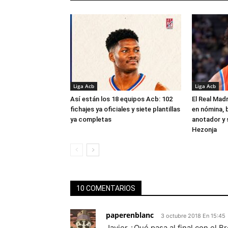
Liga Acb
Liga Acb
Así están los 18 equipos Acb: 102
El Real Madr
fichajes ya oficiales y siete plantillas
en nómina, 
ya completas
anotador y s
Hezonja
10 COMENTARIOS
paperenblanc
3 octubre 2018 En 15:45
Javier ¿Qué pasa al final con el B