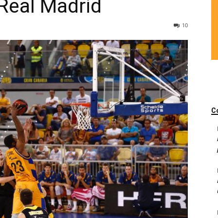
Real Madrid
10
C