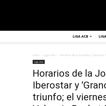
LIGA ACB
LIG
Inicio
Liga Acb
Horarios de la Jornada 2: Joventut, 
Liga Acb
Horarios de la J
Iberostar y ‘Gran
triunfo; el vierne