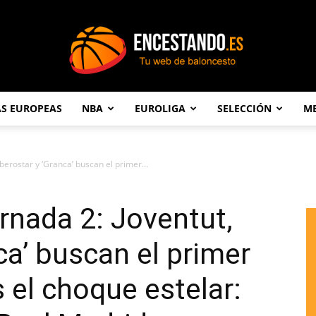
AS EUROPEAS
NBA
EUROLIGA
SELECCIÓN
ME
Encestando.es
Iberostar y ‘Granca’ buscan el primer...
ornada 2: Joventut,
ca’ buscan el primer
s el choque estelar: