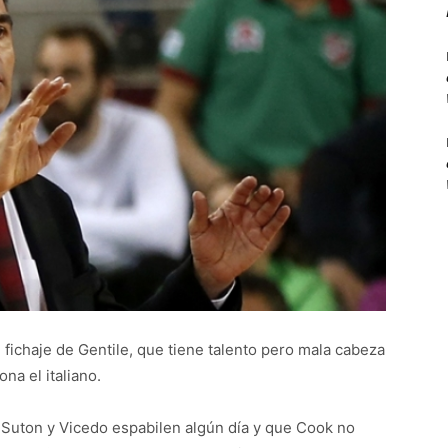
 fichaje de Gentile, que tiene talento pero mala cabeza
na el italiano.
uton y Vicedo espabilen algún día y que Cook no