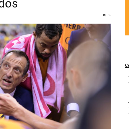
ados
35
C