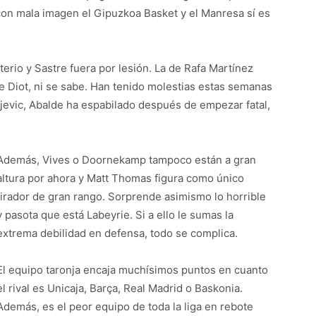
con mala imagen el Gipuzkoa Basket y el Manresa sí es
erio y Sastre fuera por lesión. La de Rafa Martínez
de Diot, ni se sabe. Han tenido molestias estas semanas
evic, Abalde ha espabilado después de empezar fatal,
Además, Vives o Doornekamp tampoco están a gran
altura por ahora y Matt Thomas figura como único
tirador de gran rango. Sorprende asimismo lo horrible
y pasota que está Labeyrie. Si a ello le sumas la
extrema debilidad en defensa, todo se complica.
El equipo taronja encaja muchísimos puntos en cuanto
el rival es Unicaja, Barça, Real Madrid o Baskonia.
Además, es el peor equipo de toda la liga en rebote