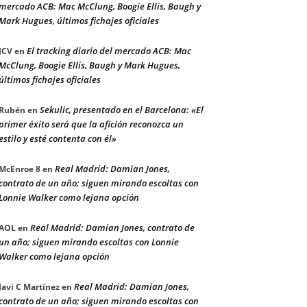
mercado ACB: Mac McClung, Boogie Ellis, Baugh y
Mark Hugues, últimos fichajes oficiales
El tracking diario del mercado ACB: Mac
JCV
en
McClung, Boogie Ellis, Baugh y Mark Hugues,
últimos fichajes oficiales
Sekulic, presentado en el Barcelona: «El
Rubén
en
primer éxito será que la afición reconozca un
estilo y esté contenta con él»
Real Madrid: Damian Jones,
McEnroe 8
en
contrato de un año; siguen mirando escoltas con
Lonnie Walker como lejana opción
Real Madrid: Damian Jones, contrato de
AOL
en
un año; siguen mirando escoltas con Lonnie
Walker como lejana opción
Real Madrid: Damian Jones,
Javi C Martínez
en
contrato de un año; siguen mirando escoltas con