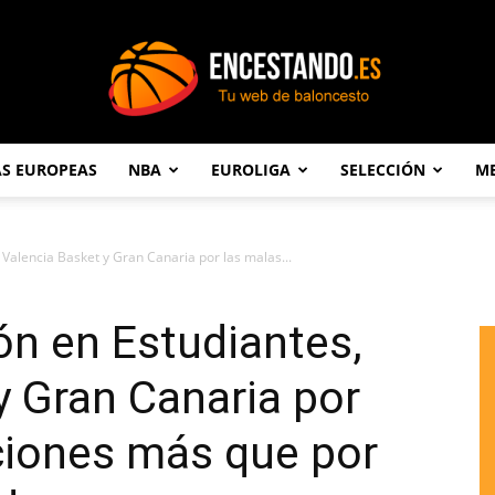
AS EUROPEAS
NBA
EUROLIGA
SELECCIÓN
ME
Encestando.es
Valencia Basket y Gran Canaria por las malas...
n en Estudiantes,
y Gran Canaria por
ciones más que por