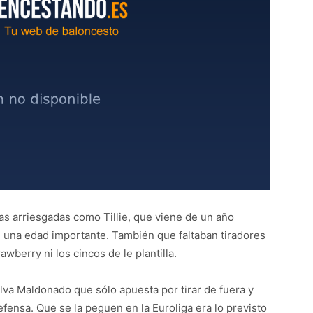
as arriesgadas como Tillie, que viene de un año
n una edad importante. También que faltaban tiradores
awberry ni los cincos de le plantilla.
va Maldonado que sólo apuesta por tirar de fuera y
fensa. Que se la peguen en la Euroliga era lo previsto